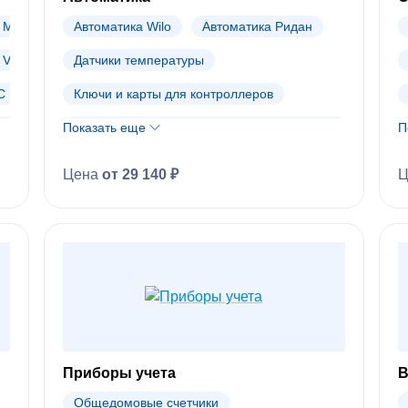
Micro Drive
Автоматика Wilo
Автоматика Ридан
 VF-101
Датчики температуры
 Basic FC 101
Ключи и карты для контроллеров
 Drive FC 51
Показать еще
Распределительные коллекторы (гребенки)
П
Шкафы управления
Цена
от 29 140 ₽
Электронные регуляторы (контроллеры)
Электроприводы
Автоматика Dendor
Автоматика Danfoss (АРХИВ)
Приборы учета
В
Общедомовые счетчики