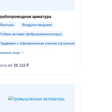
рубопроводная арматура
Вантузы
Воздухоотводчики
Гибкие вставки (виброкомпенсаторы)
Задвижки с обрезиненным клином (чугунные)
оказать еще
Запорно-регулирующие краны
Компенсаторы
Цена
от 28 110 ₽
Латунные шаровые краны
Поворотные затворы и редукторы
Фасонные элементы
Фильтры
Фланцы и фитинги
Шаровые краны
Шиберные затворы