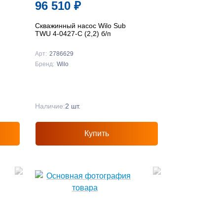
96 510
₽
По названию ↓
Скважинный насос Wilo Sub
TWU 4-0427-C (2,2) б/п
Арт:
2786629
Бренд:
Wilo
Наличие:
2 шт.
Купить