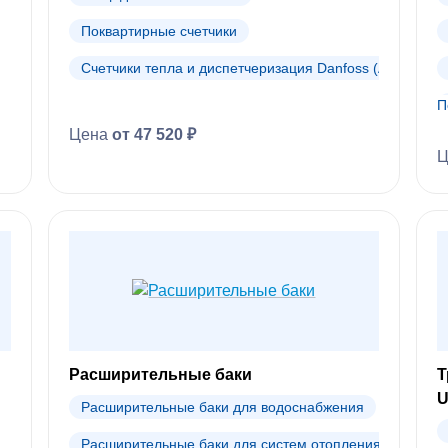
Поквартирные счетчики
Счетчики тепла и диспетчеризация Danfoss (АРХИВ)
П
Цена
от 47 520 ₽
Ц
Расширительные баки
Т
Арт:
Арт:
Арт:
Арт:
Арт:
Арт:
060G6105R
084Z2257R
084Z2113R
060G6104R
060G6106R
6043943
U
Расширительные баки для водоснабжения
Арт:
Арт:
Арт:
6045166
084Z8083R
084Z8139R
Бренд:
Бренд:
Бренд:
Бренд:
Бренд:
Бренд:
Ридан
Ридан
Ридан
Ридан
Ридан
Wilo
Расширительные баки для систем отопления