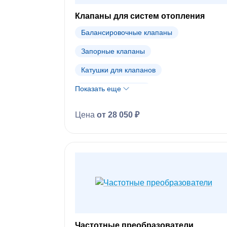
Клапаны для систем отопления
Балансировочные клапаны
Запорные клапаны
Катушки для клапанов
Показать еще
Обратные клапаны
Предохранительные клапаны
Цена
от 28 050 ₽
Регулирующие клапаны
Регуляторы температуры, давления и расх
Редукционные клапаны
Соленоидные клапаны
Термостатические клапаны
Клапаны Ридан
Клапаны Dendor
Частотные преобразователи