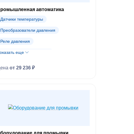
Трубопроводная арматура Danfoss (АРХИВ)
ромышленная автоматика
Датчики температуры
Преобразователи давления
Реле давления
оказать еще
Реле перепада давления
Реле температуры
Цена
от 29 236 ₽
Промышленная автоматика Danfoss (АРХИВ)
борудование для промывки