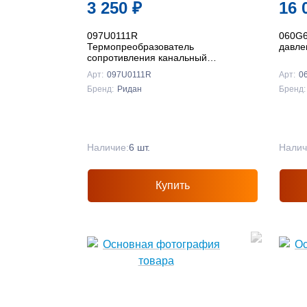
3 250
₽
16 
097U0111R
060G6
Термопреобразователь
давле
сопротивления канальный
кабельного типа MBT 3280R,
Арт:
097U0111R
Арт:
0
Pt1000, Ридан
Бренд:
Ридан
Бренд:
Наличие:
6 шт.
Налич
Купить