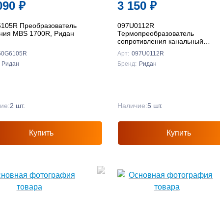
090
₽
3 150
₽
105R Преобразователь
097U0112R
ния MBS 1700R, Ридан
Термопреобразователь
сопротивления канальный
кабельного типа MBT 3280R,
60G6105R
Арт:
097U0112R
NTC 10K, Ридан
Ридан
Бренд:
Ридан
ие:
2 шт.
Наличие:
5 шт.
Купить
Купить