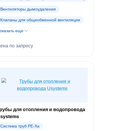
Вентиляторы дымоудаления
Клапаны для общеобменной вентиляции
оказать еще
Клапаны дымоудаления
Противопожарные клапаны
ена по запросу
Шумоглушители для каналов
Электроприводы Belimo
рубы для отопления и водопровода
systems
Система труб PE-Xa