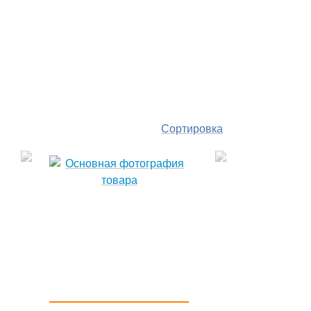
Сортировка
По
популярности
По цене ↑
По цене ↓
По названию ↑