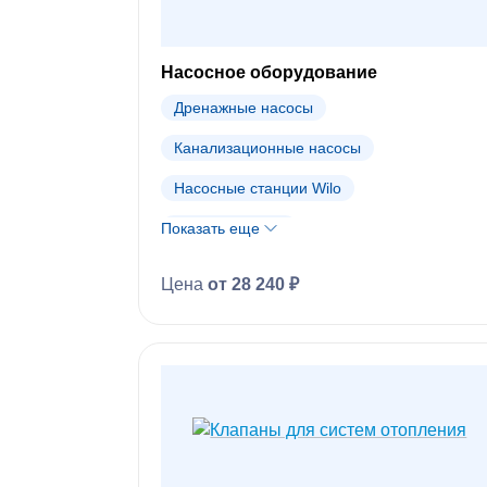
Насосное оборудование
Дренажные насосы
Канализационные насосы
Насосные станции Wilo
Показать еще
Насосы инлайн
Повысительные насосы Wilo
Цена
от 28 240 ₽
Пожарные станции Wilo
Скважинные насосы Wilo
Циркуляционные насосы Wilo
Запасные части к насосам Wilo
Насосы Wilo (АРХИВ)