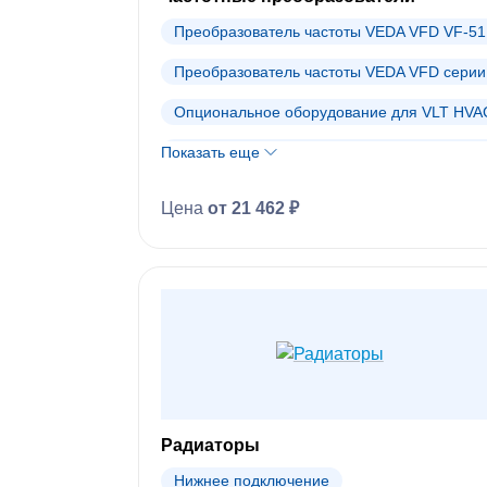
Клапаны Danfoss (АРХИВ)
Преобразователь частоты VEDA VFD VF-51 
Преобразователь частоты VEDA VFD серии
Опциональное оборудование для VLT HVAC
Показать еще
Опциональное оборудование для VLT Micro
Преобразователи частоты Danfoss (АРХИВ)
Цена
от 21 462 ₽
Радиаторы
Нижнее подключение