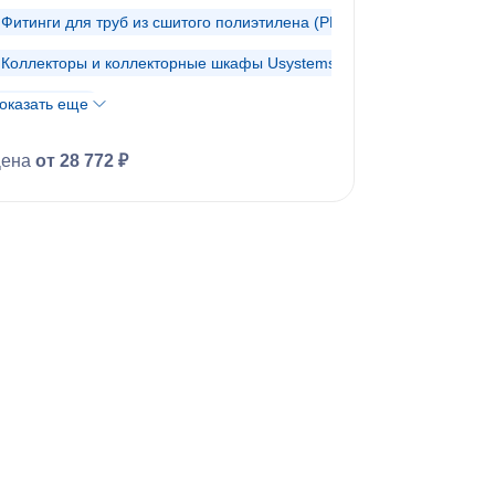
Фитинги для труб из сшитого полиэтилена (PE-Xa)
Коллекторы и коллекторные шкафы Usystems
оказать еще
Теплый пол
Автоматика для теплого пола
Цена
от 28 772 ₽
Система теплоизолированных труб
Фитинги для теплоизолированных труб
Инструменты для монтажа труб из сшитого полиэтилена