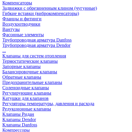
Компенсаторы
Задвижки с обрезиненным клином (чугунные)
Гибкие вставки (виброкомпенсаторы)
Фланцы и фитинги
Воздухоотводчики
Вантузы
Фасонные элементы
Трубопроводная арматура Danfoss
Трубопроводная арматура Dendor
...
Клапаны для систем отопления
Термостатические клапаны
Запорные клапаны
Балансировочные клапаны
Обратные клапаны
Предохранительные клапаны
Соленоидные клапаны
Регулирующие клапаны
Катушки для клапанов
Регуляторы температуры, давления и расхода
Редукционные клапаны
Клапаны Ридан
Клапаны Dendor
Клапаны Danfoss
Компрессоры