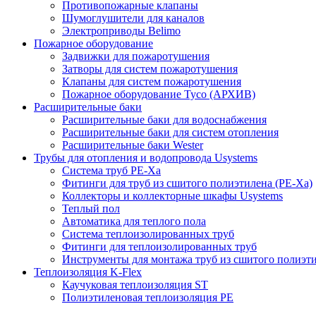
Противопожарные клапаны
Шумоглушители для каналов
Электроприводы Belimo
Пожарное оборудование
Задвижки для пожаротушения
Затворы для систем пожаротушения
Клапаны для систем пожаротушения
Пожарное оборудование Tyco (АРХИВ)
Расширительные баки
Расширительные баки для водоснабжения
Расширительные баки для систем отопления
Расширительные баки Wester
Трубы для отопления и водопровода Usystems
Система труб PE-Xa
Фитинги для труб из сшитого полиэтилена (PE-Xa)
Коллекторы и коллекторные шкафы Usystems
Теплый пол
Автоматика для теплого пола
Система теплоизолированных труб
Фитинги для теплоизолированных труб
Инструменты для монтажа труб из сшитого полиэт
Теплоизоляция K-Flex
Каучуковая теплоизоляция ST
Полиэтиленовая теплоизоляция PE