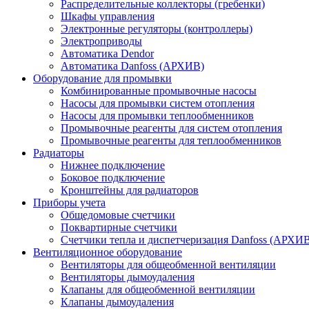
Распределительные коллекторы (гребенки)
Шкафы управления
Электронные регуляторы (контроллеры)
Электроприводы
Автоматика Dendor
Автоматика Danfoss (АРХИВ)
Оборудование для промывки
Комбинированные промывочные насосы
Насосы для промывки систем отопления
Насосы для промывки теплообменников
Промывочные реагенты для систем отопления
Промывочные реагенты для теплообменников
Радиаторы
Нижнее подключение
Боковое подключение
Кронштейны для радиаторов
Приборы учета
Общедомовые счетчики
Поквартирные счетчики
Счетчики тепла и диспетчеризация Danfoss (АРХИ
Вентиляционное оборудование
Вентиляторы для общеобменной вентиляции
Вентиляторы дымоудаления
Клапаны для общеобменной вентиляции
Клапаны дымоудаления