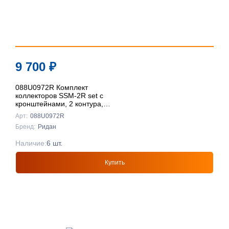
9 700
₽
088U0972R Комплект
коллекторов SSM-2R set с
кронштейнами, 2 контура,
Ридан
Арт:
088U0972R
Бренд:
Ридан
Наличие:
6 шт.
Купить