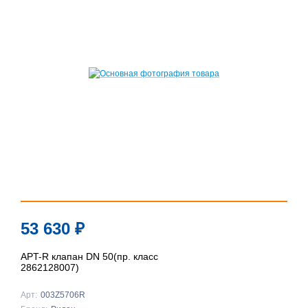
53 630
₽
APT-R клапан DN 50(пр. класс
2862128007)
Арт:
003Z5706R