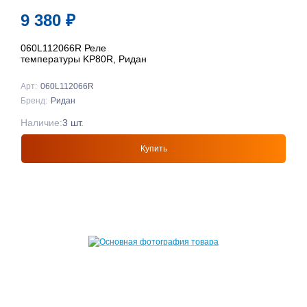
9 380
₽
060L112066R Реле
температуры KP80R, Ридан
Арт:
060L112066R
Бренд:
Ридан
Наличие:
3 шт.
Купить