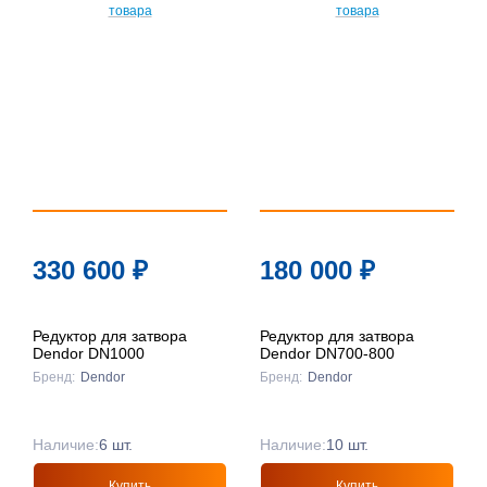
По
популярности
По цене ↑
По цене ↓
По названию
↑
По названию
330 600
₽
180 000
₽
↓
Редуктор для затвора
Редуктор для затвора
Dendor DN1000
Dendor DN700-800
Бренд:
Dendor
Бренд:
Dendor
Наличие:
6 шт.
Наличие:
10 шт.
Купить
Купить