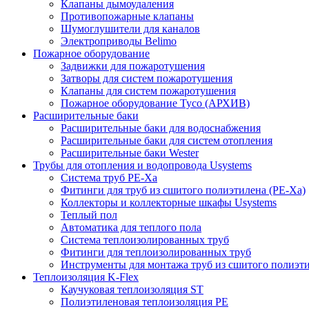
Клапаны дымоудаления
Противопожарные клапаны
Шумоглушители для каналов
Электроприводы Belimo
Пожарное оборудование
Задвижки для пожаротушения
Затворы для систем пожаротушения
Клапаны для систем пожаротушения
Пожарное оборудование Tyco (АРХИВ)
Расширительные баки
Расширительные баки для водоснабжения
Расширительные баки для систем отопления
Расширительные баки Wester
Трубы для отопления и водопровода Usystems
Система труб PE-Xa
Фитинги для труб из сшитого полиэтилена (PE-Xa)
Коллекторы и коллекторные шкафы Usystems
Теплый пол
Автоматика для теплого пола
Система теплоизолированных труб
Фитинги для теплоизолированных труб
Инструменты для монтажа труб из сшитого полиэт
Теплоизоляция K-Flex
Каучуковая теплоизоляция ST
Полиэтиленовая теплоизоляция PE