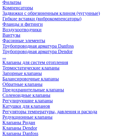
Фильтры
Компенсаторы
Задвижки с обрезиненным клином (чугунные)
Гибкие вставки (виброкомпенсаторы)
Фланцы и фитинги
Воздухоотводчики
Вантузы
Фасонные элементы
Трубопроводная арматура Danfoss
Трубопроводная арматура Dendor
...
Клапаны для систем отопления
Термостатические клапаны
Запорные клапаны
Балансировочные клапаны
Обратные клапаны
Предохранительные клапаны
Соленоидные клапаны
Регулирующие клапаны
Катушки для клапанов
Регуляторы температуры, давления и расхода
Редукционные клапаны
Клапаны Ридан
Клапаны Dendor
Клапаны Danfoss