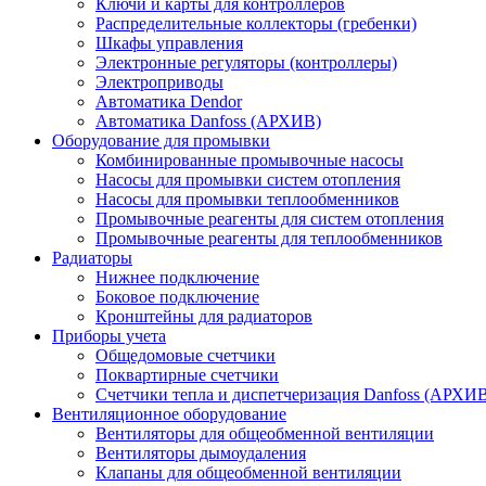
Ключи и карты для контроллеров
Распределительные коллекторы (гребенки)
Шкафы управления
Электронные регуляторы (контроллеры)
Электроприводы
Автоматика Dendor
Автоматика Danfoss (АРХИВ)
Оборудование для промывки
Комбинированные промывочные насосы
Насосы для промывки систем отопления
Насосы для промывки теплообменников
Промывочные реагенты для систем отопления
Промывочные реагенты для теплообменников
Радиаторы
Нижнее подключение
Боковое подключение
Кронштейны для радиаторов
Приборы учета
Общедомовые счетчики
Поквартирные счетчики
Счетчики тепла и диспетчеризация Danfoss (АРХИ
Вентиляционное оборудование
Вентиляторы для общеобменной вентиляции
Вентиляторы дымоудаления
Клапаны для общеобменной вентиляции