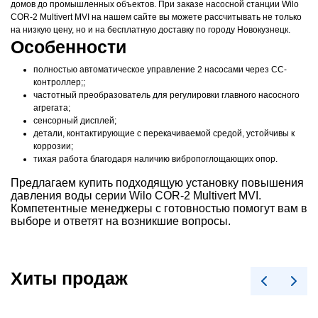
домов до промышленных объектов. При заказе насосной станции Wilo
идан
идан
ilo
идан
идан
897362
799932
897361
897338
897340
897341
799927
799930
897363
799934
897360
799925
897335
799928
799931
897359
799933
897336
897358
799929
897337
799926
897339
799935
897334
Подробнее
Подробнее
идан
COR-2 Multivert MVI на нашем сайте вы можете рассчитывать не только
ортум
ортум
на низкую цену, но и на бесплатную доставку по городу Новокузнецк.
ilo
ilo
ilo
ilo
ilo
ilo
ilo
ilo
ilo
ilo
ilo
ilo
ilo
ilo
ilo
ilo
ilo
ilo
ilo
ilo
ilo
ilo
ilo
ilo
ilo
88U0972R
786628
786629
Подробнее
Подробнее
Подробнее
Подробнее
Подробнее
Подробнее
Подробнее
Подробнее
Подробнее
Особенности
идан
ilo
ilo
.7976931348623157e308
.7976931348623157e308
Подробнее
полностью автоматическое управление 2 насосами через СС-
EMEZA
EMEZA
VC20DN250
VC20DN400
контроллер;;
Подробнее
Подробнее
Подробнее
частотный преобразователь для регулировки главного насосного
idval
idval
.7976931348623157e308
60L126566R
136947
136971
Подробнее
Подробнее
агрегата;
Подробнее
сенсорный дисплей;
Подробнее
Подробнее
EMEZA
идан
systems
systems
детали, контактирующие с перекачиваемой средой, устойчивы к
коррозии;
Подробнее
Подробнее
Подробнее
тихая работа благодаря наличию вибропоглощающих опор.
Предлагаем купить подходящую установку повышения
давления воды серии Wilo COR-2 Multivert MVI.
Подробнее
Подробнее
Компетентные менеджеры с готовностью помогут вам в
выборе и ответят на возникшие вопросы.
Подробнее
Подробнее
Подробнее
Хиты продаж