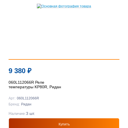
9 380
₽
060L112066R Реле
температуры KP80R, Ридан
Арт:
060L112066R
Бренд:
Ридан
Наличие:
3 шт.
Купить