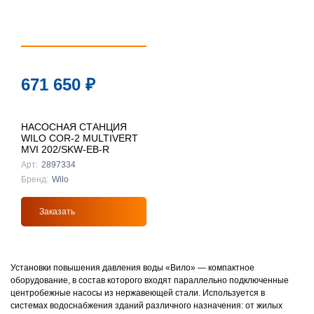
671 650
₽
НАСОСНАЯ СТАНЦИЯ
WILO COR-2 MULTIVERT
MVI 202/SKW-EB-R
Арт:
2897334
Бренд:
Wilo
НС670
154Н6100
9.2L
B2021060010
B2022020020
ETEOR
ETEOR
ETEOR
r.Bond®
r.Bond®
60L112066R
B3031800001
Заказать
идан
r.Bond®
-14-0190
043943
010015-050
-14-0302
60G6104R
B2022050005
32140215508
0133005508
VP12-303
VRDU
ester
ilo
ортум
ester
идан
r.Bond®
-Flex
-Flex
юфткон
юфткон
03Z5702R
03Z5706R
045166
-14-1120
Установки повышения давления воды «Вило» — компактное
идан
идан
ilo
ester
87H3804R
87H3803R
04H7303R
13G7016R
оборудование, в состав которого входят параллельно подключенные
центробежные насосы из нержавеющей стали. Используется в
идан
идан
идан
идан
01160573822
87F2047R
785152
.7976931348623157e+308
.7976931348623157e+308
Подробнее
Подробнее
Подробнее
Подробнее
Подробнее
системах водоснабжения зданий различного назначения: от жилых
87H358000R