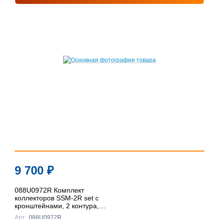
9 700
₽
088U0972R Комплект
коллекторов SSM-2R set с
кронштейнами, 2 контура,
Ридан
Арт:
088U0972R