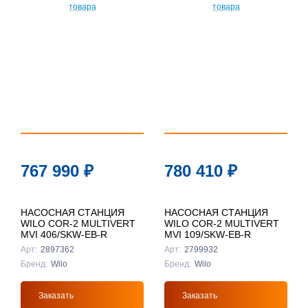
По
популярности
По цене ↑
По цене ↓
По названию
↑
По названию
767 990
₽
780 410
₽
↓
НАСОСНАЯ СТАНЦИЯ
НАСОСНАЯ СТАНЦИЯ
WILO COR-2 MULTIVERT
WILO COR-2 MULTIVERT
MVI 406/SKW-EB-R
MVI 109/SKW-EB-R
Арт:
2897362
Арт:
2799932
Бренд:
Wilo
Бренд:
Wilo
Заказать
Заказать