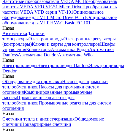
Частотные преобразователи VEDA MC
Преобразователь
частоты VEDA VFD VF-51 Micro Drive
Преобразователь
частоты VEDA VFD серии VF-101
Опциональное
оборудование для VLT Micro Drive FC 51
Опциональное
оборудование для VLT HVAC Basic FC 101
Назад
Автоматика
Датчики
температуры
Электроприводы
Электронные регуляторы
(контроллеры)
Ключи и карты для контроллеров
Шкафы
управления
Коллекторы
Автоматика Ридан
Автоматика
Danfoss
Автоматика Dendor
Автоматика Wilo
Назад
Электроприводы
Электроприводы Danfoss
Электроприводы
Dendor
Назад
Оборудование для промывки
Насосы для промывки
теплообменников
Насосы для промывки систем
отопления
Комбинированные промывочные
насосы
Промывочные реагенты для
теплообменников
Промывочные реагенты для систем
отопления
Назад
Счетчики тепла и диспетчеризация
Общедомовые
счетчики
Поквартирные счетчики
Назад