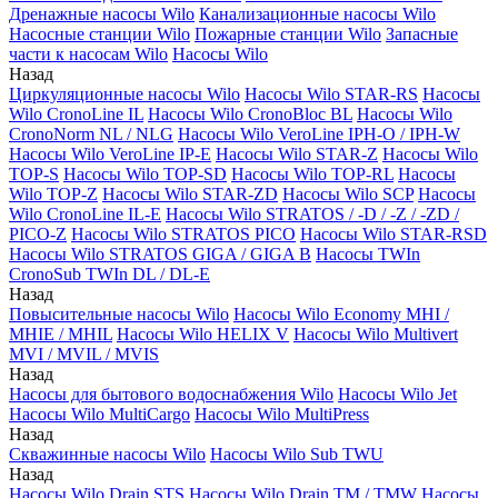
Дренажные насосы Wilo
Канализационные насосы Wilo
Насосные станции Wilo
Пожарные станции Wilo
Запасные
части к насосам Wilo
Насосы Wilo
Назад
Циркуляционные насосы Wilo
Насосы Wilo STAR-RS
Насосы
Wilo CronoLine IL
Насосы Wilo CronoBloc BL
Насосы Wilo
CronoNorm NL / NLG
Насосы Wilo VeroLine IPH-O / IPH-W
Насосы Wilo VeroLine IP-E
Насосы Wilo STAR-Z
Насосы Wilo
TOP-S
Насосы Wilo TOP-SD
Насосы Wilo TOP-RL
Насосы
Wilo TOP-Z
Насосы Wilo STAR-ZD
Насосы Wilo SCP
Насосы
Wilo CronoLine IL-E
Насосы Wilo STRATOS / -D / -Z / -ZD /
PICO-Z
Насосы Wilo STRATOS PICO
Насосы Wilo STAR-RSD
Насосы Wilo STRATOS GIGA / GIGA B
Насосы TWIn
CronoSub TWIn DL / DL-E
Назад
Повысительные насосы Wilo
Насосы Wilo Economy MHI /
MHIE / MHIL
Насосы Wilo HELIX V
Насосы Wilo Multivert
MVI / MVIL / MVIS
Назад
Насосы для бытового водоснабжения Wilo
Насосы Wilo Jet
Насосы Wilo MultiCargo
Насосы Wilo MultiPress
Назад
Скважинные насосы Wilo
Насосы Wilo Sub TWU
Назад
Насосы Wilo Drain STS
Насосы Wilo Drain TM / TMW
Насосы