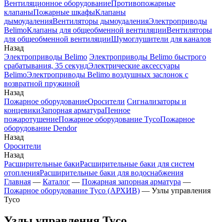
Вентиляционное оборудование
Противопожарные
клапаны
Пожарные шкафы
Клапаны
дымоудаления
Вентиляторы дымоудаления
Электроприводы
Belimo
Клапаны для общеобменной вентиляции
Вентиляторы
для общеобменной вентиляции
Шумоглушители для каналов
Назад
Электроприводы Belimo
Электроприводы Belimo быстрого
срабатывания, 35 секунд
Электрические аксессуары
Belimo
Электроприводы Belimo воздушных заслонок c
возвратной пружиной
Назад
Пожарное оборудование
Оросители
Сигнализаторы и
концевики
Запорная арматура
Пенное
пожаротушение
Пожарное оборудование Tyco
Пожарное
оборудование Dendor
Назад
Оросители
Назад
Расширительные баки
Расширительные баки для систем
отопления
Расширительные баки для водоснабжения
Главная
—
Каталог
—
Пожарная запорная арматура
—
Пожарное оборудование Tyco (АРХИВ)
—
Узлы управления
Tyco
Узлы управления Tyco