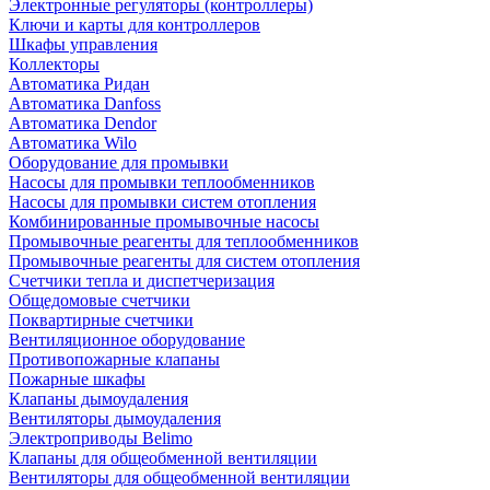
Электронные регуляторы (контроллеры)
Ключи и карты для контроллеров
Шкафы управления
Коллекторы
Автоматика Ридан
Автоматика Danfoss
Автоматика Dendor
Автоматика Wilo
Оборудование для промывки
Насосы для промывки теплообменников
Насосы для промывки систем отопления
Комбинированные промывочные насосы
Промывочные реагенты для теплообменников
Промывочные реагенты для систем отопления
Счетчики тепла и диспетчеризация
Общедомовые счетчики
Поквартирные счетчики
Вентиляционное оборудование
Противопожарные клапаны
Пожарные шкафы
Клапаны дымоудаления
Вентиляторы дымоудаления
Электроприводы Belimo
Клапаны для общеобменной вентиляции
Вентиляторы для общеобменной вентиляции