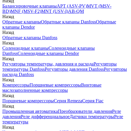
Назад
Балансировочные клапаны
APT (ASV-PV)
MVT (MSV-
BD)
MNF (MSV-F2)
MNT (USV-I)
AB-QM
Назад
Обратные клапаны
Обратные клапаны Danfoss
Обратные
клапаны Dendor
Назад
Обратные клапаны Danfoss
Назад
Соленоидные клапаны
Соленоидные клапаны
Danfoss
Соленоидные клапаны Dendor
Назад
Регуляторы температуры, давления и расхода
Регуляторы
температуры Danfoss
Регуляторы давления Danfoss
Регуляторы
расхода Danfoss
Назад
Компрессоры
Поршневые компрессоры
Винтовые
маслозаполненные компрессоры
Назад
Поршневые компрессоры
Серия Remeza
Серия Fiac
Назад
Промышленная автоматика
Преобразователи давления
Реле
давления
Реле дифференциальное
Датчики температуры
Реле
температуры
Назад