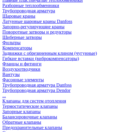
Паяные пластинчатые теплообменники
Разборные теплообменники
Трубопроводная арматура
Шаровые краны
Латунные шаровые краны Danfoss
Запорно-регулирующие краны
Поворотные затворы и редукторы
Шиберные затворы
Фильтры
Компенсаторы
Задвижки с обрезиненным клином (чугунные)
Гибкие вставки (виброкомпенсаторы)
Фланцы и фитинги
Воздухоотводчики
Вантузы
Фасонные элементы
Трубопроводная арматура Danfoss
Трубопроводная арматура Dendor
...
Клапаны для систем отопления
Термостатические клапаны
Запорные клапаны
Балансировочные клапаны
Обратные клапаны
Предохранительные клапаны