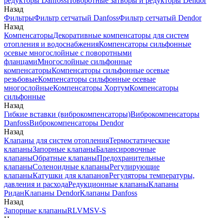
редукторы Danfoss
Поворотные затворы и редукторы Dendor
Назад
Фильтры
Фильтр сетчатый Danfoss
Фильтр сетчатый Dendor
Назад
Компенсаторы
Декоративные компенсаторы для систем
отопления и водоснабжения
Компенсаторы сильфонные
осевые многослойные с поворотными
фланцами
Многослойные сильфонные
компенсаторы
Компенсаторы сильфонные осевые
резьбовые
Компенсаторы сильфонные осевые
многослойные
Компенсаторы Хортум
Компенсаторы
сильфонные
Назад
Гибкие вставки (виброкомпенсаторы)
Виброкомпенсаторы
Danfoss
Виброкомпенсаторы Dendor
Назад
Клапаны для систем отопления
Термостатические
клапаны
Запорные клапаны
Балансировочные
клапаны
Обратные клапаны
Предохранительные
клапаны
Соленоидные клапаны
Регулирующие
клапаны
Катушки для клапанов
Регуляторы температуры,
давления и расхода
Редукционные клапаны
Клапаны
Ридан
Клапаны Dendor
Клапаны Danfoss
Назад
Запорные клапаны
RLV
MSV-S