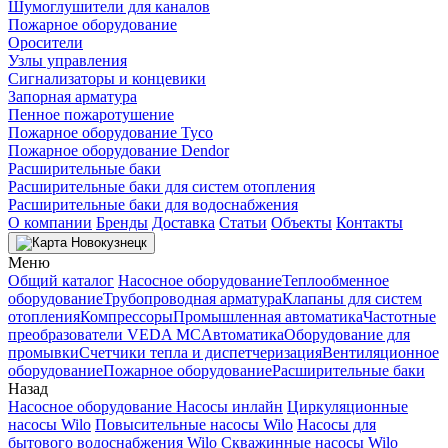
Шумоглушители для каналов
Пожарное оборудование
Оросители
Узлы управления
Сигнализаторы и концевики
Запорная арматура
Пенное пожаротушение
Пожарное оборудование Tyco
Пожарное оборудование Dendor
Расширительные баки
Расширительные баки для систем отопления
Расширительные баки для водоснабжения
О компании
Бренды
Доставка
Статьи
Объекты
Контакты
Новокузнецк
Меню
Общий каталог
Насосное оборудование
Теплообменное
оборудование
Трубопроводная арматура
Клапаны для систем
отопления
Компрессоры
Промышленная автоматика
Частотные
преобразователи VEDA MC
Автоматика
Оборудование для
промывки
Счетчики тепла и диспетчеризация
Вентиляционное
оборудование
Пожарное оборудование
Расширительные баки
Назад
Насосное оборудование
Насосы инлайн
Циркуляционные
насосы Wilo
Повысительные насосы Wilo
Насосы для
бытового водоснабжения Wilo
Скважинные насосы Wilo