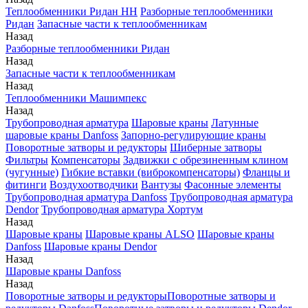
Теплообменники Ридан НН
Разборные теплообменники
Ридан
Запасные части к теплообменникам
Назад
Разборные теплообменники Ридан
Назад
Запасные части к теплообменникам
Назад
Теплообменники Машимпекс
Назад
Трубопроводная арматура
Шаровые краны
Латунные
шаровые краны Danfoss
Запорно-регулирующие краны
Поворотные затворы и редукторы
Шиберные затворы
Фильтры
Компенсаторы
Задвижки с обрезиненным клином
(чугунные)
Гибкие вставки (виброкомпенсаторы)
Фланцы и
фитинги
Воздухоотводчики
Вантузы
Фасонные элементы
Трубопроводная арматура Danfoss
Трубопроводная арматура
Dendor
Трубопроводная арматура Хортум
Назад
Шаровые краны
Шаровые краны ALSO
Шаровые краны
Danfoss
Шаровые краны Dendor
Назад
Шаровые краны Danfoss
Назад
Поворотные затворы и редукторы
Поворотные затворы и