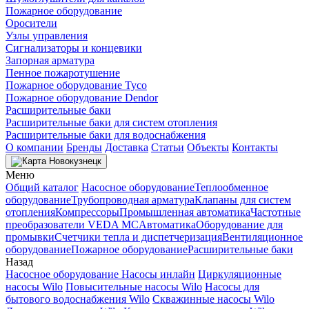
Пожарное оборудование
Оросители
Узлы управления
Сигнализаторы и концевики
Запорная арматура
Пенное пожаротушение
Пожарное оборудование Tyco
Пожарное оборудование Dendor
Расширительные баки
Расширительные баки для систем отопления
Расширительные баки для водоснабжения
О компании
Бренды
Доставка
Статьи
Объекты
Контакты
Новокузнецк
Меню
Общий каталог
Насосное оборудование
Теплообменное
оборудование
Трубопроводная арматура
Клапаны для систем
отопления
Компрессоры
Промышленная автоматика
Частотные
преобразователи VEDA MC
Автоматика
Оборудование для
промывки
Счетчики тепла и диспетчеризация
Вентиляционное
оборудование
Пожарное оборудование
Расширительные баки
Назад
Насосное оборудование
Насосы инлайн
Циркуляционные
насосы Wilo
Повысительные насосы Wilo
Насосы для
бытового водоснабжения Wilo
Скважинные насосы Wilo