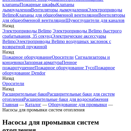
клапаны
Пожарные шкафы
Клапаны
дымоудаления
Вентиляторы дымоудаления
Электроприводы
Belimo
Клапаны для общеобменной вентиляции
Вентиляторы
для общеобменной вентиляции
Шумоглушители для каналов
Назад
Электроприводы Belimo
Электроприводы Belimo быстрого
срабатывания, 35 секунд
Электрические аксессуары
Belimo
Электроприводы Belimo воздушных заслонок c
возвратной пружиной
Назад
Пожарное оборудование
Оросители
Сигнализаторы и
концевики
Запорная арматура
Пенное
пожаротушение
Пожарное оборудование Tyco
Пожарное
оборудование Dendor
Назад
Оросители
Назад
Расширительные баки
Расширительные баки для систем
отопления
Расширительные баки для водоснабжения
Главная
—
Каталог
—
Оборудование для промывки
—
Насосы для промывки систем отопления
Насосы для промывки систем
отопления