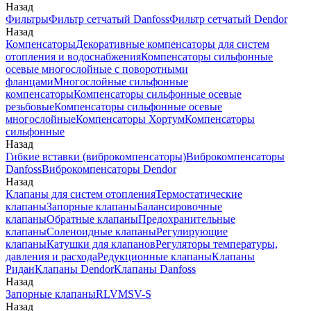
Назад
Фильтры
Фильтр сетчатый Danfoss
Фильтр сетчатый Dendor
Назад
Компенсаторы
Декоративные компенсаторы для систем
отопления и водоснабжения
Компенсаторы сильфонные
осевые многослойные с поворотными
фланцами
Многослойные сильфонные
компенсаторы
Компенсаторы сильфонные осевые
резьбовые
Компенсаторы сильфонные осевые
многослойные
Компенсаторы Хортум
Компенсаторы
сильфонные
Назад
Гибкие вставки (виброкомпенсаторы)
Виброкомпенсаторы
Danfoss
Виброкомпенсаторы Dendor
Назад
Клапаны для систем отопления
Термостатические
клапаны
Запорные клапаны
Балансировочные
клапаны
Обратные клапаны
Предохранительные
клапаны
Соленоидные клапаны
Регулирующие
клапаны
Катушки для клапанов
Регуляторы температуры,
давления и расхода
Редукционные клапаны
Клапаны
Ридан
Клапаны Dendor
Клапаны Danfoss
Назад
Запорные клапаны
RLV
MSV-S
Назад