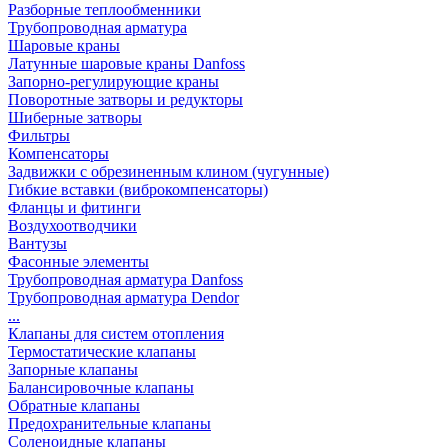
Разборные теплообменники
Трубопроводная арматура
Шаровые краны
Латунные шаровые краны Danfoss
Запорно-регулирующие краны
Поворотные затворы и редукторы
Шиберные затворы
Фильтры
Компенсаторы
Задвижки с обрезиненным клином (чугунные)
Гибкие вставки (виброкомпенсаторы)
Фланцы и фитинги
Воздухоотводчики
Вантузы
Фасонные элементы
Трубопроводная арматура Danfoss
Трубопроводная арматура Dendor
...
Клапаны для систем отопления
Термостатические клапаны
Запорные клапаны
Балансировочные клапаны
Обратные клапаны
Предохранительные клапаны
Соленоидные клапаны