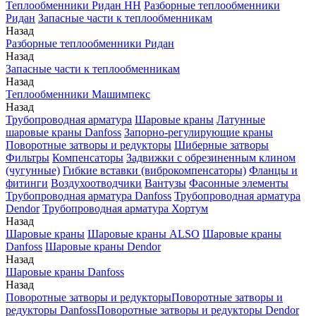
Теплообменники Ридан НН
Разборные теплообменники
Ридан
Запасные части к теплообменникам
Назад
Разборные теплообменники Ридан
Назад
Запасные части к теплообменникам
Назад
Теплообменники Машимпекс
Назад
Трубопроводная арматура
Шаровые краны
Латунные
шаровые краны Danfoss
Запорно-регулирующие краны
Поворотные затворы и редукторы
Шиберные затворы
Фильтры
Компенсаторы
Задвижки с обрезиненным клином
(чугунные)
Гибкие вставки (виброкомпенсаторы)
Фланцы и
фитинги
Воздухоотводчики
Вантузы
Фасонные элементы
Трубопроводная арматура Danfoss
Трубопроводная арматура
Dendor
Трубопроводная арматура Хортум
Назад
Шаровые краны
Шаровые краны ALSO
Шаровые краны
Danfoss
Шаровые краны Dendor
Назад
Шаровые краны Danfoss
Назад
Поворотные затворы и редукторы
Поворотные затворы и
редукторы Danfoss
Поворотные затворы и редукторы Dendor