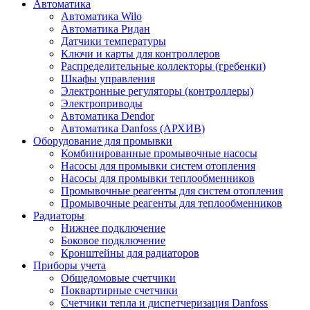
Автоматика
Автоматика Wilo
Автоматика Ридан
Датчики температуры
Ключи и карты для контроллеров
Распределительные коллекторы (гребенки)
Шкафы управления
Электронные регуляторы (контроллеры)
Электроприводы
Автоматика Dendor
Автоматика Danfoss (АРХИВ)
Оборудование для промывки
Комбинированные промывочные насосы
Насосы для промывки систем отопления
Насосы для промывки теплообменников
Промывочные реагенты для систем отопления
Промывочные реагенты для теплообменников
Радиаторы
Нижнее подключение
Боковое подключение
Кронштейны для радиаторов
Приборы учета
Общедомовые счетчики
Поквартирные счетчики
Счетчики тепла и диспетчеризация Danfoss