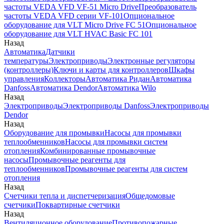
частоты VEDA VFD VF-51 Micro Drive
Преобразователь
частоты VEDA VFD серии VF-101
Опциональное
оборудование для VLT Micro Drive FC 51
Опциональное
оборудование для VLT HVAC Basic FC 101
Назад
Автоматика
Датчики
температуры
Электроприводы
Электронные регуляторы
(контроллеры)
Ключи и карты для контроллеров
Шкафы
управления
Коллекторы
Автоматика Ридан
Автоматика
Danfoss
Автоматика Dendor
Автоматика Wilo
Назад
Электроприводы
Электроприводы Danfoss
Электроприводы
Dendor
Назад
Оборудование для промывки
Насосы для промывки
теплообменников
Насосы для промывки систем
отопления
Комбинированные промывочные
насосы
Промывочные реагенты для
теплообменников
Промывочные реагенты для систем
отопления
Назад
Счетчики тепла и диспетчеризация
Общедомовые
счетчики
Поквартирные счетчики
Назад
Вентиляционное оборудование
Противопожарные