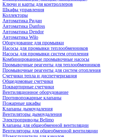
Ключи и карты для контроллеров
Шкафы управления
Коллекторы
Автоматика Ридан
Автоматика Danfoss
Автоматика Dendor
Автоматика Wilo
Оборудование для промывки
Насосы для промывки теплообменников
Насосы для промывки систем отопления
Комбинированные промывочные насосы
Промывочные реагенты для теплообменников
Промывочные реагенты для систем отопления
Счетчики тепла и диспетчеризация
Общедомовые счетчики
Поквартирные счетчики
Вентиляционное оборудование
Противопожарные клапаны
Пожарные шкафы
Клапаны дымоудаления
Вентиляторы дымоудаления
Электроприводы Belimo
Клапаны для общеобменной вентиляции
Вентиляторы для общеобменной вентиляции
Шумоглушители для каналов