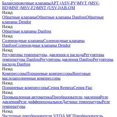
Балансировочные клапаны
APT (ASV-PV)
MVT (MSV-
BD)
MNF (MSV-F2)
MNT (USV-I)
AB-QM
Назад
Обратные клапаны
Обратные клапаны Danfoss
Обратные
клапаны Dendor
Назад
Обратные клапаны Danfoss
Назад
Соленоидные клапаны
Соленоидные клапаны
Danfoss
Соленоидные клапаны Dendor
Назад
Регуляторы температуры, давления и расхода
Регуляторы
температуры Danfoss
Регуляторы давления Danfoss
Регуляторы
расхода Danfoss
Назад
Компрессоры
Поршневые компрессоры
Винтовые
маслозаполненные компрессоры
Назад
Поршневые компрессоры
Серия Remeza
Серия Fiac
Назад
Промышленная автоматика
Преобразователи давления
Реле
давления
Реле дифференциальное
Датчики температуры
Реле
температуры
Назад
Частотные преобразователи VEDA MC
Преобразователь