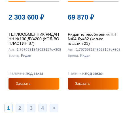
2 303 600
₽
69 870
₽
ТЕПЛООБМЕННИК РИДАН
Ридан теплообменник НН
НН №130 ДУ=200 (КОЛ-ВО
№04 Ду=32 (кол-во
ПЛАСТИН 87)
пластин 23)
Арт:
1.7976931348623157e+308
Арт:
1.7976931348623157e+308
Бренд:
Ридан
Бренд:
Ридан
Наличие:
под заказ
Наличие:
под заказ
Заказать
Заказать
1
2
3
4
>