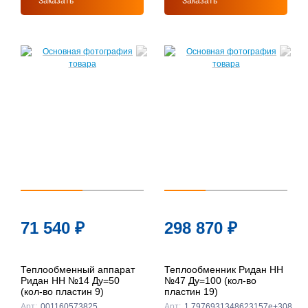
Заказать
Заказать
71 540
₽
298 870
₽
Теплообменный аппарат
Теплообменник Ридан НН
Ридан НН №14 Ду=50
№47 Ду=100 (кол-во
(кол-во пластин 9)
пластин 19)
Арт:
001160573825
Арт:
1.7976931348623157e+308