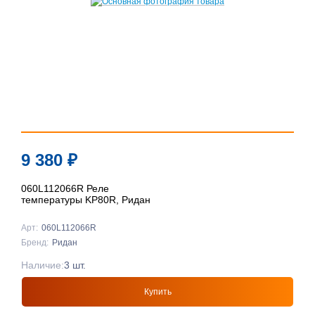
9 380
₽
060L112066R Реле
температуры KP80R, Ридан
Арт:
060L112066R
Бренд:
Ридан
Наличие:
3 шт.
Купить