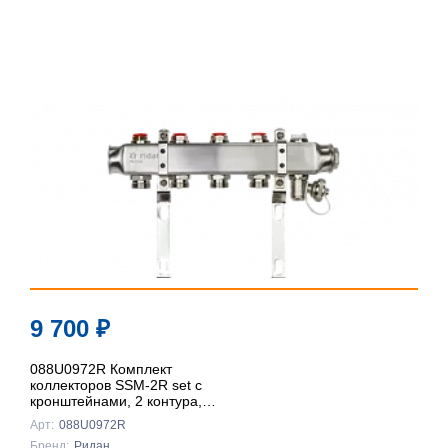
9 700
₽
088U0972R Комплект
коллекторов SSM-2R set с
кронштейнами, 2 контура,
Ридан
Арт:
088U0972R
Бренд:
Ридан