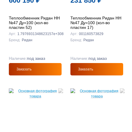
600 190
₽
231 850
₽
Теплообменник Ридан НН
Теплообменник Ридан НН
№47 Ду=100 (кол-во
№47 Ду=100 (кол-во
пластин 52)
пластин 17)
Арт:
1.7976931348623157e+308
Арт:
001160573829
Бренд:
Ридан
Бренд:
Ридан
Наличие:
под заказ
Наличие:
под заказ
Заказать
Заказать