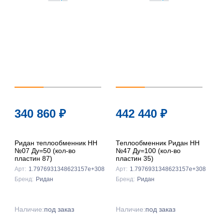
340 860
₽
442 440
₽
Ридан теплообменник НН
Теплообменник Ридан НН
№07 Ду=50 (кол-во
№47 Ду=100 (кол-во
пластин 87)
пластин 35)
Арт:
1.7976931348623157e+308
Арт:
1.7976931348623157e+308
Бренд:
Ридан
Бренд:
Ридан
Наличие:
под заказ
Наличие:
под заказ