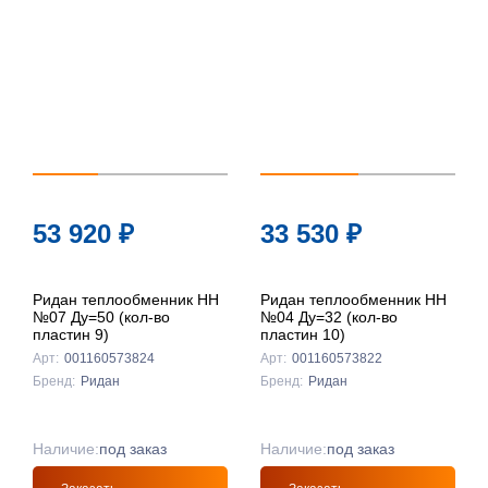
популярности
По цене ↑
По цене ↓
По названию
↑
По названию
53 920
₽
33 530
₽
↓
Ридан теплообменник НН
Ридан теплообменник НН
№07 Ду=50 (кол-во
№04 Ду=32 (кол-во
пластин 9)
пластин 10)
Арт:
001160573824
Арт:
001160573822
Бренд:
Ридан
Бренд:
Ридан
Наличие:
под заказ
Наличие:
под заказ