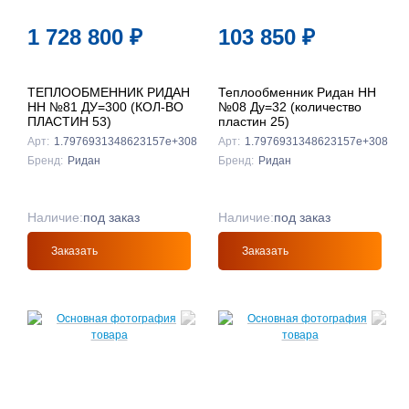
1 728 800
₽
103 850
₽
ТЕПЛООБМЕННИК РИДАН
Теплообменник Ридан НН
НН №81 ДУ=300 (КОЛ-ВО
№08 Ду=32 (количество
ПЛАСТИН 53)
пластин 25)
Арт:
1.7976931348623157e+308
Арт:
1.7976931348623157e+308
Бренд:
Ридан
Бренд:
Ридан
Наличие:
под заказ
Наличие:
под заказ
Заказать
Заказать