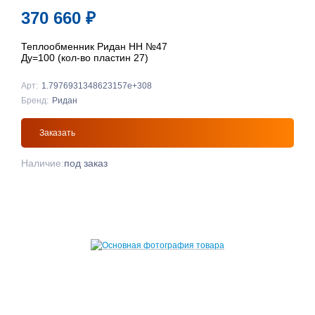
370 660
₽
Теплообменник Ридан НН №47
Ду=100 (кол-во пластин 27)
Арт:
1.7976931348623157e+308
Бренд:
Ридан
Заказать
Наличие:
под заказ