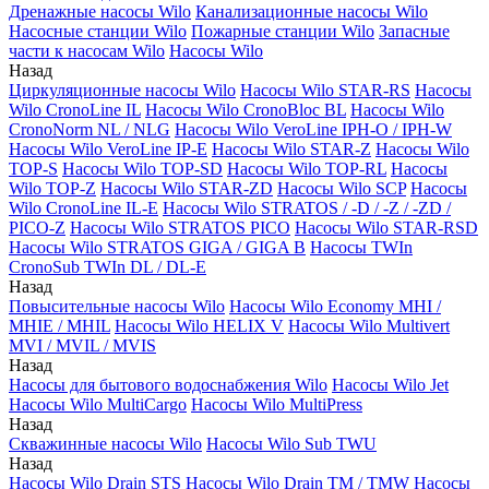
Дренажные насосы Wilo
Канализационные насосы Wilo
Насосные станции Wilo
Пожарные станции Wilo
Запасные
части к насосам Wilo
Насосы Wilo
Назад
Циркуляционные насосы Wilo
Насосы Wilo STAR-RS
Насосы
Wilo CronoLine IL
Насосы Wilo CronoBloc BL
Насосы Wilo
CronoNorm NL / NLG
Насосы Wilo VeroLine IPH-O / IPH-W
Насосы Wilo VeroLine IP-E
Насосы Wilo STAR-Z
Насосы Wilo
TOP-S
Насосы Wilo TOP-SD
Насосы Wilo TOP-RL
Насосы
Wilo TOP-Z
Насосы Wilo STAR-ZD
Насосы Wilo SCP
Насосы
Wilo CronoLine IL-E
Насосы Wilo STRATOS / -D / -Z / -ZD /
PICO-Z
Насосы Wilo STRATOS PICO
Насосы Wilo STAR-RSD
Насосы Wilo STRATOS GIGA / GIGA B
Насосы TWIn
CronoSub TWIn DL / DL-E
Назад
Повысительные насосы Wilo
Насосы Wilo Economy MHI /
MHIE / MHIL
Насосы Wilo HELIX V
Насосы Wilo Multivert
MVI / MVIL / MVIS
Назад
Насосы для бытового водоснабжения Wilo
Насосы Wilo Jet
Насосы Wilo MultiCargo
Насосы Wilo MultiPress
Назад
Скважинные насосы Wilo
Насосы Wilo Sub TWU
Назад
Насосы Wilo Drain STS
Насосы Wilo Drain TM / TMW
Насосы