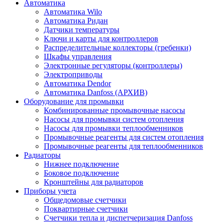
Автоматика
Автоматика Wilo
Автоматика Ридан
Датчики температуры
Ключи и карты для контроллеров
Распределительные коллекторы (гребенки)
Шкафы управления
Электронные регуляторы (контроллеры)
Электроприводы
Автоматика Dendor
Автоматика Danfoss (АРХИВ)
Оборудование для промывки
Комбинированные промывочные насосы
Насосы для промывки систем отопления
Насосы для промывки теплообменников
Промывочные реагенты для систем отопления
Промывочные реагенты для теплообменников
Радиаторы
Нижнее подключение
Боковое подключение
Кронштейны для радиаторов
Приборы учета
Общедомовые счетчики
Поквартирные счетчики
Счетчики тепла и диспетчеризация Danfoss