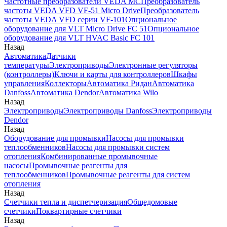
Частотные преобразователи VEDA MC
Преобразователь
частоты VEDA VFD VF-51 Micro Drive
Преобразователь
частоты VEDA VFD серии VF-101
Опциональное
оборудование для VLT Micro Drive FC 51
Опциональное
оборудование для VLT HVAC Basic FC 101
Назад
Автоматика
Датчики
температуры
Электроприводы
Электронные регуляторы
(контроллеры)
Ключи и карты для контроллеров
Шкафы
управления
Коллекторы
Автоматика Ридан
Автоматика
Danfoss
Автоматика Dendor
Автоматика Wilo
Назад
Электроприводы
Электроприводы Danfoss
Электроприводы
Dendor
Назад
Оборудование для промывки
Насосы для промывки
теплообменников
Насосы для промывки систем
отопления
Комбинированные промывочные
насосы
Промывочные реагенты для
теплообменников
Промывочные реагенты для систем
отопления
Назад
Счетчики тепла и диспетчеризация
Общедомовые
счетчики
Поквартирные счетчики
Назад