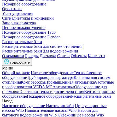
Пожарное оборудование
Оросители
Узлы управления
Сигнализаторы и концевики
Запорная арматура
Пенное пожаротушение
Пожарное оборудование Tyco
Пожарное оборудование Dendor
Расширительные баки
Расширительные баки для систем отопления
Расширительные баки для водоснабжения
О компании
Бренды
Доставка
Статьи
Объекты
Контакты
Новокузнецк
Меню
Общий каталог
Насосное оборудование
Теплообменное
оборудование
Трубопроводная арматура
Клапаны для систем
отопления
Компрессоры
Промышленная автоматика
Частотные
преобразователи VEDA MC
Автоматика
Оборудование для
промывки
Счетчики тепла и диспетчеризация
Вентиляционное
оборудование
Пожарное оборудование
Расширительные баки
Назад
Насосное оборудование
Насосы инлайн
Циркуляционные
насосы Wilo
Повысительные насосы Wilo
Насосы для
бытового водоснабжения Wilo
Скважинные насосы Wilo