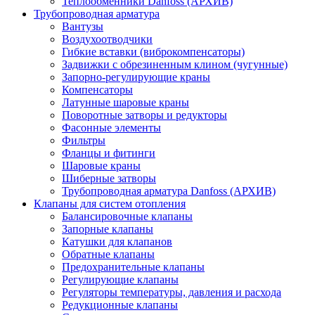
Теплообменники Danfoss (АРХИВ)
Трубопроводная арматура
Вантузы
Воздухоотводчики
Гибкие вставки (виброкомпенсаторы)
Задвижки с обрезиненным клином (чугунные)
Запорно-регулирующие краны
Компенсаторы
Латунные шаровые краны
Поворотные затворы и редукторы
Фасонные элементы
Фильтры
Фланцы и фитинги
Шаровые краны
Шиберные затворы
Трубопроводная арматура Danfoss (АРХИВ)
Клапаны для систем отопления
Балансировочные клапаны
Запорные клапаны
Катушки для клапанов
Обратные клапаны
Предохранительные клапаны
Регулирующие клапаны
Регуляторы температуры, давления и расхода
Редукционные клапаны