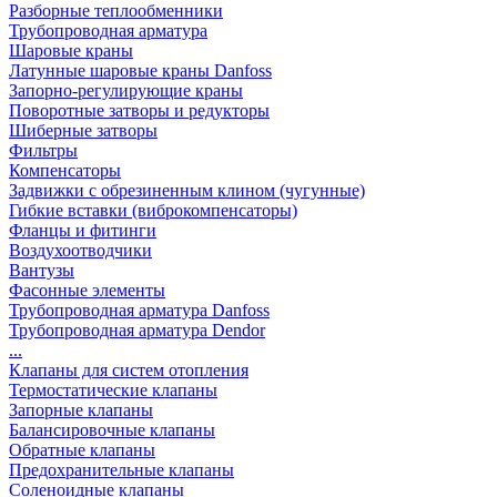
Разборные теплообменники
Трубопроводная арматура
Шаровые краны
Латунные шаровые краны Danfoss
Запорно-регулирующие краны
Поворотные затворы и редукторы
Шиберные затворы
Фильтры
Компенсаторы
Задвижки с обрезиненным клином (чугунные)
Гибкие вставки (виброкомпенсаторы)
Фланцы и фитинги
Воздухоотводчики
Вантузы
Фасонные элементы
Трубопроводная арматура Danfoss
Трубопроводная арматура Dendor
...
Клапаны для систем отопления
Термостатические клапаны
Запорные клапаны
Балансировочные клапаны
Обратные клапаны
Предохранительные клапаны
Соленоидные клапаны