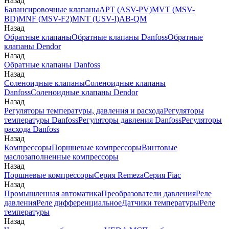
Назад
Балансировочные клапаны
APT (ASV-PV)
MVT (MSV-
BD)
MNF (MSV-F2)
MNT (USV-I)
AB-QM
Назад
Обратные клапаны
Обратные клапаны Danfoss
Обратные
клапаны Dendor
Назад
Обратные клапаны Danfoss
Назад
Соленоидные клапаны
Соленоидные клапаны
Danfoss
Соленоидные клапаны Dendor
Назад
Регуляторы температуры, давления и расхода
Регуляторы
температуры Danfoss
Регуляторы давления Danfoss
Регуляторы
расхода Danfoss
Назад
Компрессоры
Поршневые компрессоры
Винтовые
маслозаполненные компрессоры
Назад
Поршневые компрессоры
Серия Remeza
Серия Fiac
Назад
Промышленная автоматика
Преобразователи давления
Реле
давления
Реле дифференциальное
Датчики температуры
Реле
температуры
Назад