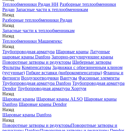
Теплообменники Ридан НН
Разборные теплообменники
Ридан
Запасные части к теплообменникам
Назад
Разборные теплообменники Ридан
Назад
Запасные части к теплообменникам
Назад
Теплообменники Машимпекс
Назад
Трубопроводная арматура
Шаровые краны
Латунные
шаровые краны Danfoss
Запорно-регулирующие краны
Поворотные затворы и редукторы
Шиберные затворы
Фильтры
Компенсаторы
Задвижки с обрезиненным клином
(чугунные)
Гибкие вставки (виброкомпенсаторы)
Фланцы и
фитинги
Воздухоотводчики
Вантузы
Фасонные элементы
Трубопроводная арматура Danfoss
Трубопроводная арматура
Dendor
Трубопроводная арматура Хортум
Назад
Шаровые краны
Шаровые краны ALSO
Шаровые краны
Danfoss
Шаровые краны Dendor
Назад
Шаровые краны Danfoss
Назад
Поворотные затворы и редукторы
Поворотные затворы и
редукторы Danfoss
Поворотные затворы и редукторы Dendor