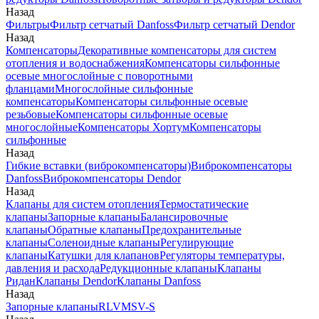
Назад
Фильтры
Фильтр сетчатый Danfoss
Фильтр сетчатый Dendor
Назад
Компенсаторы
Декоративные компенсаторы для систем
отопления и водоснабжения
Компенсаторы сильфонные
осевые многослойные с поворотными
фланцами
Многослойные сильфонные
компенсаторы
Компенсаторы сильфонные осевые
резьбовые
Компенсаторы сильфонные осевые
многослойные
Компенсаторы Хортум
Компенсаторы
сильфонные
Назад
Гибкие вставки (виброкомпенсаторы)
Виброкомпенсаторы
Danfoss
Виброкомпенсаторы Dendor
Назад
Клапаны для систем отопления
Термостатические
клапаны
Запорные клапаны
Балансировочные
клапаны
Обратные клапаны
Предохранительные
клапаны
Соленоидные клапаны
Регулирующие
клапаны
Катушки для клапанов
Регуляторы температуры,
давления и расхода
Редукционные клапаны
Клапаны
Ридан
Клапаны Dendor
Клапаны Danfoss
Назад
Запорные клапаны
RLV
MSV-S