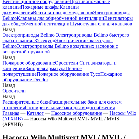
Вентиляционное оборудование
Противопожарные
клапаны
Пожарные шкафы
Клапаны
дымоудаления
Вентиляторы дымоудаления
Электроприводы
Belimo
Клапаны для общеобменной вентиляции
Вентиляторы
для общеобменной вентиляции
Шумоглушители для каналов
Назад
Электроприводы Belimo
Электроприводы Belimo быстрого
срабатывания, 35 секунд
Электрические аксессуары
Belimo
Электроприводы Belimo воздушных заслонок c
возвратной пружиной
Назад
Пожарное оборудование
Оросители
Сигнализаторы и
концевики
Запорная арматура
Пенное
пожаротушение
Пожарное оборудование Tyco
Пожарное
оборудование Dendor
Назад
Оросители
Назад
Расширительные баки
Расширительные баки для систем
отопления
Расширительные баки для водоснабжения
Главная
—
Каталог
—
Насосное оборудование
—
Насосы Wilo
(АРХИВ)
—
Насосы Wilo Multivert MVI / MVIL / MVIS
(АРХИВ)
Насосы Wilo Multivert MVI / MVIL /