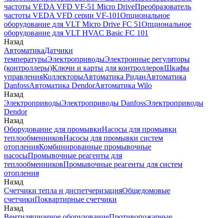
частоты VEDA VFD VF-51 Micro Drive
Преобразователь
частоты VEDA VFD серии VF-101
Опциональное
оборудование для VLT Micro Drive FC 51
Опциональное
оборудование для VLT HVAC Basic FC 101
Назад
Автоматика
Датчики
температуры
Электроприводы
Электронные регуляторы
(контроллеры)
Ключи и карты для контроллеров
Шкафы
управления
Коллекторы
Автоматика Ридан
Автоматика
Danfoss
Автоматика Dendor
Автоматика Wilo
Назад
Электроприводы
Электроприводы Danfoss
Электроприводы
Dendor
Назад
Оборудование для промывки
Насосы для промывки
теплообменников
Насосы для промывки систем
отопления
Комбинированные промывочные
насосы
Промывочные реагенты для
теплообменников
Промывочные реагенты для систем
отопления
Назад
Счетчики тепла и диспетчеризация
Общедомовые
счетчики
Поквартирные счетчики
Назад
Вентиляционное оборудование
Противопожарные