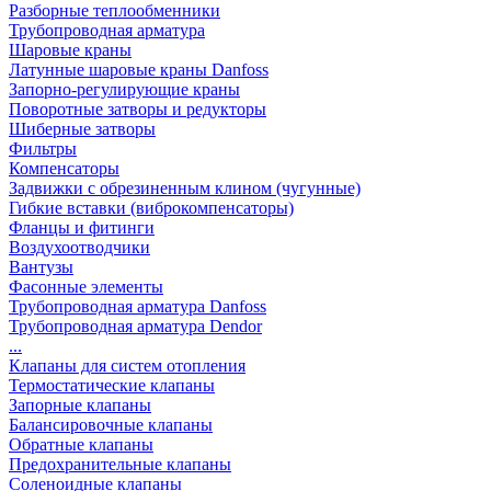
Разборные теплообменники
Трубопроводная арматура
Шаровые краны
Латунные шаровые краны Danfoss
Запорно-регулирующие краны
Поворотные затворы и редукторы
Шиберные затворы
Фильтры
Компенсаторы
Задвижки с обрезиненным клином (чугунные)
Гибкие вставки (виброкомпенсаторы)
Фланцы и фитинги
Воздухоотводчики
Вантузы
Фасонные элементы
Трубопроводная арматура Danfoss
Трубопроводная арматура Dendor
...
Клапаны для систем отопления
Термостатические клапаны
Запорные клапаны
Балансировочные клапаны
Обратные клапаны
Предохранительные клапаны
Соленоидные клапаны