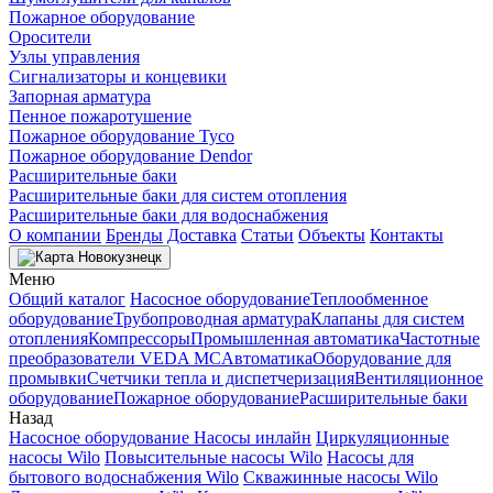
Пожарное оборудование
Оросители
Узлы управления
Сигнализаторы и концевики
Запорная арматура
Пенное пожаротушение
Пожарное оборудование Tyco
Пожарное оборудование Dendor
Расширительные баки
Расширительные баки для систем отопления
Расширительные баки для водоснабжения
О компании
Бренды
Доставка
Статьи
Объекты
Контакты
Новокузнецк
Меню
Общий каталог
Насосное оборудование
Теплообменное
оборудование
Трубопроводная арматура
Клапаны для систем
отопления
Компрессоры
Промышленная автоматика
Частотные
преобразователи VEDA MC
Автоматика
Оборудование для
промывки
Счетчики тепла и диспетчеризация
Вентиляционное
оборудование
Пожарное оборудование
Расширительные баки
Назад
Насосное оборудование
Насосы инлайн
Циркуляционные
насосы Wilo
Повысительные насосы Wilo
Насосы для
бытового водоснабжения Wilo
Скважинные насосы Wilo