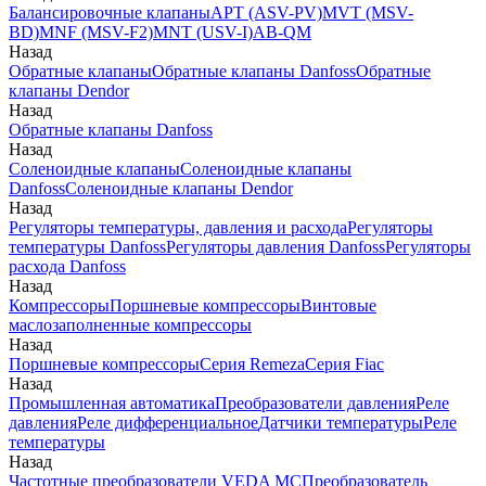
Балансировочные клапаны
APT (ASV-PV)
MVT (MSV-
BD)
MNF (MSV-F2)
MNT (USV-I)
AB-QM
Назад
Обратные клапаны
Обратные клапаны Danfoss
Обратные
клапаны Dendor
Назад
Обратные клапаны Danfoss
Назад
Соленоидные клапаны
Соленоидные клапаны
Danfoss
Соленоидные клапаны Dendor
Назад
Регуляторы температуры, давления и расхода
Регуляторы
температуры Danfoss
Регуляторы давления Danfoss
Регуляторы
расхода Danfoss
Назад
Компрессоры
Поршневые компрессоры
Винтовые
маслозаполненные компрессоры
Назад
Поршневые компрессоры
Серия Remeza
Серия Fiac
Назад
Промышленная автоматика
Преобразователи давления
Реле
давления
Реле дифференциальное
Датчики температуры
Реле
температуры
Назад
Частотные преобразователи VEDA MC
Преобразователь