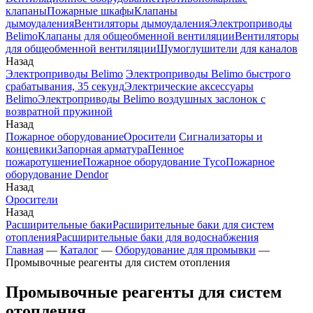
клапаны
Пожарные шкафы
Клапаны
дымоудаления
Вентиляторы дымоудаления
Электроприводы
Belimo
Клапаны для общеобменной вентиляции
Вентиляторы
для общеобменной вентиляции
Шумоглушители для каналов
Назад
Электроприводы Belimo
Электроприводы Belimo быстрого
срабатывания, 35 секунд
Электрические аксессуары
Belimo
Электроприводы Belimo воздушных заслонок c
возвратной пружиной
Назад
Пожарное оборудование
Оросители
Сигнализаторы и
концевики
Запорная арматура
Пенное
пожаротушение
Пожарное оборудование Tyco
Пожарное
оборудование Dendor
Назад
Оросители
Назад
Расширительные баки
Расширительные баки для систем
отопления
Расширительные баки для водоснабжения
Главная
—
Каталог
—
Оборудование для промывки
—
Промывочные реагенты для систем отопления
Промывочные реагенты для систем
отопления