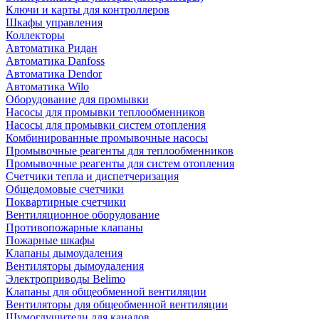
Ключи и карты для контроллеров
Шкафы управления
Коллекторы
Автоматика Ридан
Автоматика Danfoss
Автоматика Dendor
Автоматика Wilo
Оборудование для промывки
Насосы для промывки теплообменников
Насосы для промывки систем отопления
Комбинированные промывочные насосы
Промывочные реагенты для теплообменников
Промывочные реагенты для систем отопления
Счетчики тепла и диспетчеризация
Общедомовые счетчики
Поквартирные счетчики
Вентиляционное оборудование
Противопожарные клапаны
Пожарные шкафы
Клапаны дымоудаления
Вентиляторы дымоудаления
Электроприводы Belimo
Клапаны для общеобменной вентиляции
Вентиляторы для общеобменной вентиляции
Шумоглушители для каналов