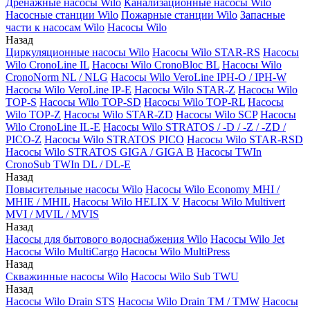
Дренажные насосы Wilo
Канализационные насосы Wilo
Насосные станции Wilo
Пожарные станции Wilo
Запасные
части к насосам Wilo
Насосы Wilo
Назад
Циркуляционные насосы Wilo
Насосы Wilo STAR-RS
Насосы
Wilo CronoLine IL
Насосы Wilo CronoBloc BL
Насосы Wilo
CronoNorm NL / NLG
Насосы Wilo VeroLine IPH-O / IPH-W
Насосы Wilo VeroLine IP-E
Насосы Wilo STAR-Z
Насосы Wilo
TOP-S
Насосы Wilo TOP-SD
Насосы Wilo TOP-RL
Насосы
Wilo TOP-Z
Насосы Wilo STAR-ZD
Насосы Wilo SCP
Насосы
Wilo CronoLine IL-E
Насосы Wilo STRATOS / -D / -Z / -ZD /
PICO-Z
Насосы Wilo STRATOS PICO
Насосы Wilo STAR-RSD
Насосы Wilo STRATOS GIGA / GIGA B
Насосы TWIn
CronoSub TWIn DL / DL-E
Назад
Повысительные насосы Wilo
Насосы Wilo Economy MHI /
MHIE / MHIL
Насосы Wilo HELIX V
Насосы Wilo Multivert
MVI / MVIL / MVIS
Назад
Насосы для бытового водоснабжения Wilo
Насосы Wilo Jet
Насосы Wilo MultiCargo
Насосы Wilo MultiPress
Назад
Скважинные насосы Wilo
Насосы Wilo Sub TWU
Назад
Насосы Wilo Drain STS
Насосы Wilo Drain TM / TMW
Насосы