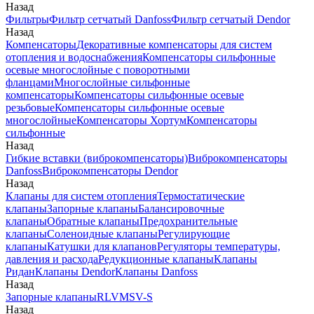
Назад
Фильтры
Фильтр сетчатый Danfoss
Фильтр сетчатый Dendor
Назад
Компенсаторы
Декоративные компенсаторы для систем
отопления и водоснабжения
Компенсаторы сильфонные
осевые многослойные с поворотными
фланцами
Многослойные сильфонные
компенсаторы
Компенсаторы сильфонные осевые
резьбовые
Компенсаторы сильфонные осевые
многослойные
Компенсаторы Хортум
Компенсаторы
сильфонные
Назад
Гибкие вставки (виброкомпенсаторы)
Виброкомпенсаторы
Danfoss
Виброкомпенсаторы Dendor
Назад
Клапаны для систем отопления
Термостатические
клапаны
Запорные клапаны
Балансировочные
клапаны
Обратные клапаны
Предохранительные
клапаны
Соленоидные клапаны
Регулирующие
клапаны
Катушки для клапанов
Регуляторы температуры,
давления и расхода
Редукционные клапаны
Клапаны
Ридан
Клапаны Dendor
Клапаны Danfoss
Назад
Запорные клапаны
RLV
MSV-S
Назад