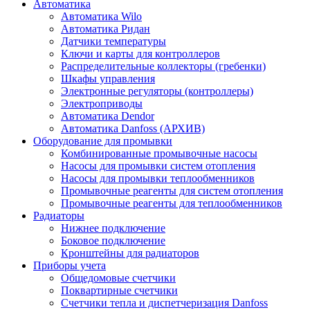
Автоматика
Автоматика Wilo
Автоматика Ридан
Датчики температуры
Ключи и карты для контроллеров
Распределительные коллекторы (гребенки)
Шкафы управления
Электронные регуляторы (контроллеры)
Электроприводы
Автоматика Dendor
Автоматика Danfoss (АРХИВ)
Оборудование для промывки
Комбинированные промывочные насосы
Насосы для промывки систем отопления
Насосы для промывки теплообменников
Промывочные реагенты для систем отопления
Промывочные реагенты для теплообменников
Радиаторы
Нижнее подключение
Боковое подключение
Кронштейны для радиаторов
Приборы учета
Общедомовые счетчики
Поквартирные счетчики
Счетчики тепла и диспетчеризация Danfoss