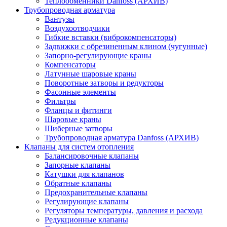
Теплообменники Danfoss (АРХИВ)
Трубопроводная арматура
Вантузы
Воздухоотводчики
Гибкие вставки (виброкомпенсаторы)
Задвижки с обрезиненным клином (чугунные)
Запорно-регулирующие краны
Компенсаторы
Латунные шаровые краны
Поворотные затворы и редукторы
Фасонные элементы
Фильтры
Фланцы и фитинги
Шаровые краны
Шиберные затворы
Трубопроводная арматура Danfoss (АРХИВ)
Клапаны для систем отопления
Балансировочные клапаны
Запорные клапаны
Катушки для клапанов
Обратные клапаны
Предохранительные клапаны
Регулирующие клапаны
Регуляторы температуры, давления и расхода
Редукционные клапаны