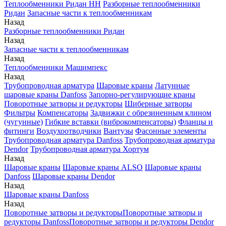
Теплообменники Ридан НН
Разборные теплообменники
Ридан
Запасные части к теплообменникам
Назад
Разборные теплообменники Ридан
Назад
Запасные части к теплообменникам
Назад
Теплообменники Машимпекс
Назад
Трубопроводная арматура
Шаровые краны
Латунные
шаровые краны Danfoss
Запорно-регулирующие краны
Поворотные затворы и редукторы
Шиберные затворы
Фильтры
Компенсаторы
Задвижки с обрезиненным клином
(чугунные)
Гибкие вставки (виброкомпенсаторы)
Фланцы и
фитинги
Воздухоотводчики
Вантузы
Фасонные элементы
Трубопроводная арматура Danfoss
Трубопроводная арматура
Dendor
Трубопроводная арматура Хортум
Назад
Шаровые краны
Шаровые краны ALSO
Шаровые краны
Danfoss
Шаровые краны Dendor
Назад
Шаровые краны Danfoss
Назад
Поворотные затворы и редукторы
Поворотные затворы и
редукторы Danfoss
Поворотные затворы и редукторы Dendor