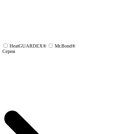
HeatGUARDEX®
Mr.Bond®
Серия