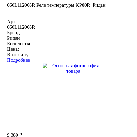
060L112066R Реле температуры KP80R, Ридан
Арт:
060L112066R
Бренд:
Ридан
Количество:
Цена:
В корзину
Подробнее
9 380
₽