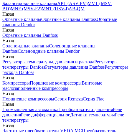
Балансировочные клапаны
APT (ASV-PV)
MVT (MSV-
BD)
MNF (MSV-F2)
MNT (USV-I)
AB-QM
Назад
Обратные клапаны
Обратные клапаны Danfoss
Обратные
клапаны Dendor
Назад
Обратные клапаны Danfoss
Назад
Соленоидные клапаны
Соленоидные клапаны
Danfoss
Соленоидные клапаны Dendor
Назад
Регуляторы температуры, давления и расхода
Регуляторы
температуры Danfoss
Регуляторы давления Danfoss
Регуляторы
расхода Danfoss
Назад
Компрессоры
Поршневые компрессоры
Винтовые
маслозаполненные компрессоры
Назад
Поршневые компрессоры
Серия Remeza
Серия Fiac
Назад
Промышленная автоматика
Преобразователи давления
Реле
давления
Реле дифференциальное
Датчики температуры
Реле
температуры
Назад
Частотные преобразователи VEDA MC
Преобразователь