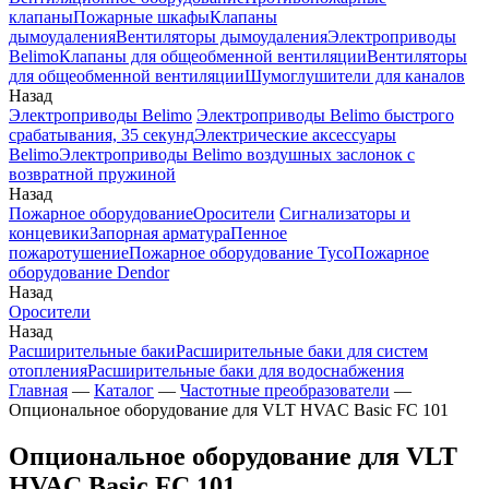
клапаны
Пожарные шкафы
Клапаны
дымоудаления
Вентиляторы дымоудаления
Электроприводы
Belimo
Клапаны для общеобменной вентиляции
Вентиляторы
для общеобменной вентиляции
Шумоглушители для каналов
Назад
Электроприводы Belimo
Электроприводы Belimo быстрого
срабатывания, 35 секунд
Электрические аксессуары
Belimo
Электроприводы Belimo воздушных заслонок c
возвратной пружиной
Назад
Пожарное оборудование
Оросители
Сигнализаторы и
концевики
Запорная арматура
Пенное
пожаротушение
Пожарное оборудование Tyco
Пожарное
оборудование Dendor
Назад
Оросители
Назад
Расширительные баки
Расширительные баки для систем
отопления
Расширительные баки для водоснабжения
Главная
—
Каталог
—
Частотные преобразователи
—
Опциональное оборудование для VLT HVAC Basic FC 101
Опциональное оборудование для VLT
HVAC Basic FC 101