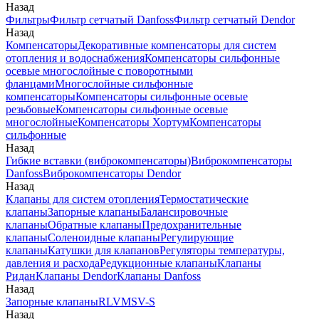
Назад
Фильтры
Фильтр сетчатый Danfoss
Фильтр сетчатый Dendor
Назад
Компенсаторы
Декоративные компенсаторы для систем
отопления и водоснабжения
Компенсаторы сильфонные
осевые многослойные с поворотными
фланцами
Многослойные сильфонные
компенсаторы
Компенсаторы сильфонные осевые
резьбовые
Компенсаторы сильфонные осевые
многослойные
Компенсаторы Хортум
Компенсаторы
сильфонные
Назад
Гибкие вставки (виброкомпенсаторы)
Виброкомпенсаторы
Danfoss
Виброкомпенсаторы Dendor
Назад
Клапаны для систем отопления
Термостатические
клапаны
Запорные клапаны
Балансировочные
клапаны
Обратные клапаны
Предохранительные
клапаны
Соленоидные клапаны
Регулирующие
клапаны
Катушки для клапанов
Регуляторы температуры,
давления и расхода
Редукционные клапаны
Клапаны
Ридан
Клапаны Dendor
Клапаны Danfoss
Назад
Запорные клапаны
RLV
MSV-S
Назад