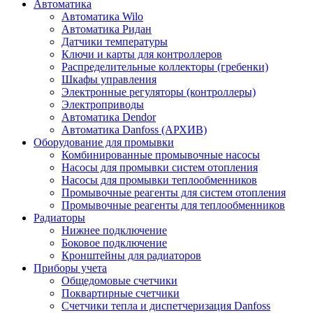
Автоматика
Автоматика Wilo
Автоматика Ридан
Датчики температуры
Ключи и карты для контроллеров
Распределительные коллекторы (гребенки)
Шкафы управления
Электронные регуляторы (контроллеры)
Электроприводы
Автоматика Dendor
Автоматика Danfoss (АРХИВ)
Оборудование для промывки
Комбинированные промывочные насосы
Насосы для промывки систем отопления
Насосы для промывки теплообменников
Промывочные реагенты для систем отопления
Промывочные реагенты для теплообменников
Радиаторы
Нижнее подключение
Боковое подключение
Кронштейны для радиаторов
Приборы учета
Общедомовые счетчики
Поквартирные счетчики
Счетчики тепла и диспетчеризация Danfoss