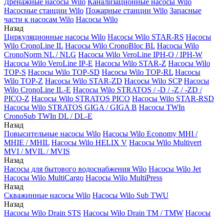
Дренажные насосы Wilo
Канализационные насосы Wilo
Насосные станции Wilo
Пожарные станции Wilo
Запасные
части к насосам Wilo
Насосы Wilo
Назад
Циркуляционные насосы Wilo
Насосы Wilo STAR-RS
Насосы
Wilo CronoLine IL
Насосы Wilo CronoBloc BL
Насосы Wilo
CronoNorm NL / NLG
Насосы Wilo VeroLine IPH-O / IPH-W
Насосы Wilo VeroLine IP-E
Насосы Wilo STAR-Z
Насосы Wilo
TOP-S
Насосы Wilo TOP-SD
Насосы Wilo TOP-RL
Насосы
Wilo TOP-Z
Насосы Wilo STAR-ZD
Насосы Wilo SCP
Насосы
Wilo CronoLine IL-E
Насосы Wilo STRATOS / -D / -Z / -ZD /
PICO-Z
Насосы Wilo STRATOS PICO
Насосы Wilo STAR-RSD
Насосы Wilo STRATOS GIGA / GIGA B
Насосы TWIn
CronoSub TWIn DL / DL-E
Назад
Повысительные насосы Wilo
Насосы Wilo Economy MHI /
MHIE / MHIL
Насосы Wilo HELIX V
Насосы Wilo Multivert
MVI / MVIL / MVIS
Назад
Насосы для бытового водоснабжения Wilo
Насосы Wilo Jet
Насосы Wilo MultiCargo
Насосы Wilo MultiPress
Назад
Скважинные насосы Wilo
Насосы Wilo Sub TWU
Назад
Насосы Wilo Drain STS
Насосы Wilo Drain TM / TMW
Насосы