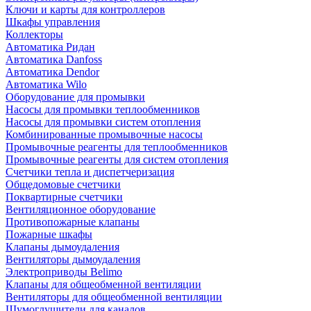
Ключи и карты для контроллеров
Шкафы управления
Коллекторы
Автоматика Ридан
Автоматика Danfoss
Автоматика Dendor
Автоматика Wilo
Оборудование для промывки
Насосы для промывки теплообменников
Насосы для промывки систем отопления
Комбинированные промывочные насосы
Промывочные реагенты для теплообменников
Промывочные реагенты для систем отопления
Счетчики тепла и диспетчеризация
Общедомовые счетчики
Поквартирные счетчики
Вентиляционное оборудование
Противопожарные клапаны
Пожарные шкафы
Клапаны дымоудаления
Вентиляторы дымоудаления
Электроприводы Belimo
Клапаны для общеобменной вентиляции
Вентиляторы для общеобменной вентиляции
Шумоглушители для каналов