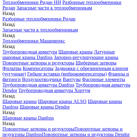
Теплообменники Ридан НН
Разборные теплообменники
Ридан
Запасные части к теплообменникам
Назад
Разборные теплообменники Ридан
Назад
Запасные части к теплообменникам
Назад
Теплообменники Машимпекс
Назад
Трубопроводная арматура
Шаровые краны
Латунные
шаровые краны Danfoss
Запорно-регулирующие краны
Поворотные затворы и редукторы
Шиберные затворы
Фильтры
Компенсаторы
Задвижки с обрезиненным клином
(чугунные)
Гибкие вставки (виброкомпенсаторы)
Фланцы и
фитинги
Воздухоотводчики
Вантузы
Фасонные элементы
Трубопроводная арматура Danfoss
Трубопроводная арматура
Dendor
Трубопроводная арматура Хортум
Назад
Шаровые краны
Шаровые краны ALSO
Шаровые краны
Danfoss
Шаровые краны Dendor
Назад
Шаровые краны Danfoss
Назад
Поворотные затворы и редукторы
Поворотные затворы и
редукторы Danfoss
Поворотные затворы и редукторы Dendor