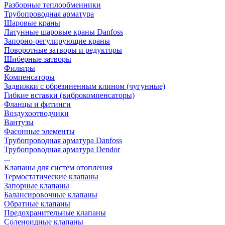
Разборные теплообменники
Трубопроводная арматура
Шаровые краны
Латунные шаровые краны Danfoss
Запорно-регулирующие краны
Поворотные затворы и редукторы
Шиберные затворы
Фильтры
Компенсаторы
Задвижки с обрезиненным клином (чугунные)
Гибкие вставки (виброкомпенсаторы)
Фланцы и фитинги
Воздухоотводчики
Вантузы
Фасонные элементы
Трубопроводная арматура Danfoss
Трубопроводная арматура Dendor
...
Клапаны для систем отопления
Термостатические клапаны
Запорные клапаны
Балансировочные клапаны
Обратные клапаны
Предохранительные клапаны
Соленоидные клапаны