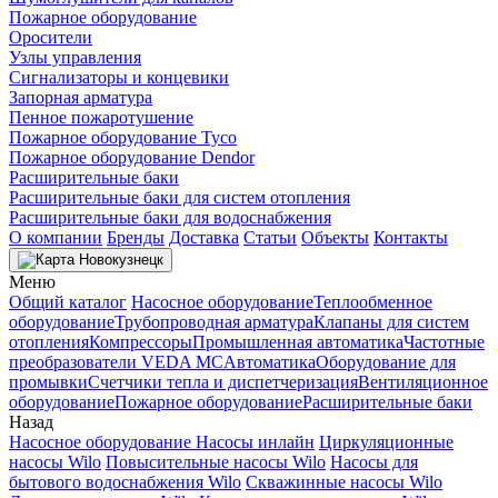
Пожарное оборудование
Оросители
Узлы управления
Сигнализаторы и концевики
Запорная арматура
Пенное пожаротушение
Пожарное оборудование Tyco
Пожарное оборудование Dendor
Расширительные баки
Расширительные баки для систем отопления
Расширительные баки для водоснабжения
О компании
Бренды
Доставка
Статьи
Объекты
Контакты
Новокузнецк
Меню
Общий каталог
Насосное оборудование
Теплообменное
оборудование
Трубопроводная арматура
Клапаны для систем
отопления
Компрессоры
Промышленная автоматика
Частотные
преобразователи VEDA MC
Автоматика
Оборудование для
промывки
Счетчики тепла и диспетчеризация
Вентиляционное
оборудование
Пожарное оборудование
Расширительные баки
Назад
Насосное оборудование
Насосы инлайн
Циркуляционные
насосы Wilo
Повысительные насосы Wilo
Насосы для
бытового водоснабжения Wilo
Скважинные насосы Wilo