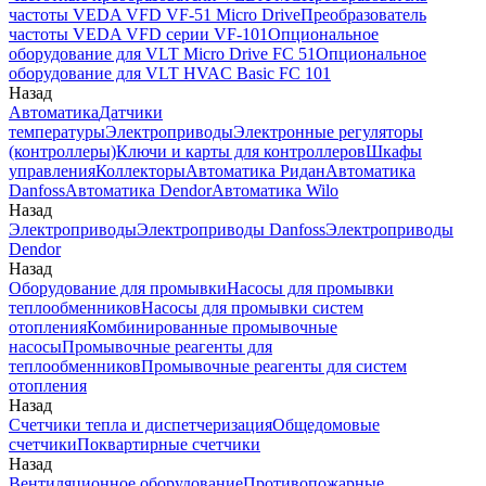
частоты VEDA VFD VF-51 Micro Drive
Преобразователь
частоты VEDA VFD серии VF-101
Опциональное
оборудование для VLT Micro Drive FC 51
Опциональное
оборудование для VLT HVAC Basic FC 101
Назад
Автоматика
Датчики
температуры
Электроприводы
Электронные регуляторы
(контроллеры)
Ключи и карты для контроллеров
Шкафы
управления
Коллекторы
Автоматика Ридан
Автоматика
Danfoss
Автоматика Dendor
Автоматика Wilo
Назад
Электроприводы
Электроприводы Danfoss
Электроприводы
Dendor
Назад
Оборудование для промывки
Насосы для промывки
теплообменников
Насосы для промывки систем
отопления
Комбинированные промывочные
насосы
Промывочные реагенты для
теплообменников
Промывочные реагенты для систем
отопления
Назад
Счетчики тепла и диспетчеризация
Общедомовые
счетчики
Поквартирные счетчики
Назад
Вентиляционное оборудование
Противопожарные