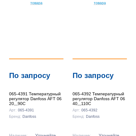
По
популярности
По цене ↑
По цене ↓
По названию
↑
По названию
По запросу
По запросу
↓
065-4391 Температурный
065-4392 Температурный
регулятор Danfoss AFT 06
регулятор Danfoss AFT 06
20,,,90C
40,,,110C
Арт:
065-4391
Арт:
065-4392
Бренд:
Danfoss
Бренд:
Danfoss
Наличие:
Уточняйте
Наличие:
Уточняйте