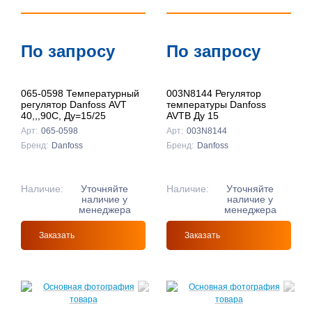
идан
идан
ilo
идан
идан
03G1412
Подробнее
идан
anfoss
88U0972R
786628
786629
Подробнее
Подробнее
Подробнее
Подробнее
Подробнее
Подробнее
Подробнее
Подробнее
Подробнее
Подробнее
По запросу
По запросу
идан
ilo
ilo
.7976931348623157e308
.7976931348623157e308
Подробнее
EMEZA
EMEZA
03G6056
VC20DN250
VC20DN400
Подробнее
Подробнее
Подробнее
Подробнее
Подробнее
065-0598 Температурный
003N8144 Регулятор
anfoss
idval
idval
.7976931348623157e308
60L126566R
136947
136971
регулятор Danfoss AVT
температуры Danfoss
Подробнее
Подробнее
Подробнее
40,,,90C, Ду=15/25
AVTB Ду 15
EMEZA
идан
systems
systems
Арт:
065-0598
Арт:
003N8144
Бренд:
Danfoss
Бренд:
Danfoss
Подробнее
Подробнее
Подробнее
Наличие:
Уточняйте
Наличие:
Уточняйте
Подробнее
Подробнее
наличие у
наличие у
менеджера
менеджера
Подробнее
Подробнее
Подробнее
Заказать
Заказать