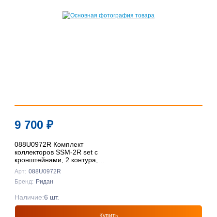
9 700
₽
088U0972R Комплект
коллекторов SSM-2R set с
кронштейнами, 2 контура,
Ридан
Арт:
088U0972R
Бренд:
Ридан
Наличие:
6 шт.
Купить