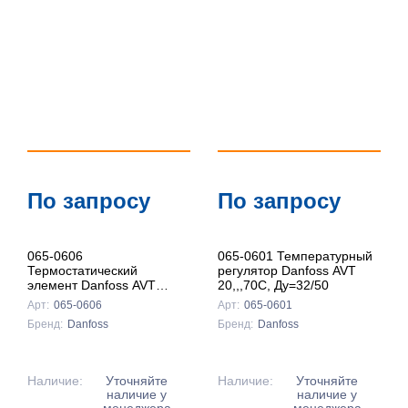
По запросу
По запросу
065-0606
065-0601 Температурный
Термостатический
регулятор Danfoss AVT
элемент Danfoss AVT
20,,,70C, Ду=32/50
60,,,100С
Арт:
065-0606
Арт:
065-0601
Бренд:
Danfoss
Бренд:
Danfoss
Наличие:
Уточняйте
Наличие:
Уточняйте
наличие у
наличие у