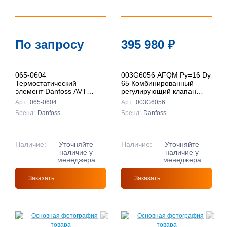
По запросу
395 980
₽
065-0604
003G6056 AFQM Ру=16 Dy
Термостатический
65 Комбинированный
элемент Danfoss AVT
регулирующий клапан
10,,,45С
Danfoss с автоматическим
Арт:
065-0604
Арт:
003G6056
ограничением расхода
Бренд:
Danfoss
Бренд:
Danfoss
Наличие:
Уточняйте
Наличие:
Уточняйте
наличие у
наличие у
менеджера
менеджера
Заказать
Заказать