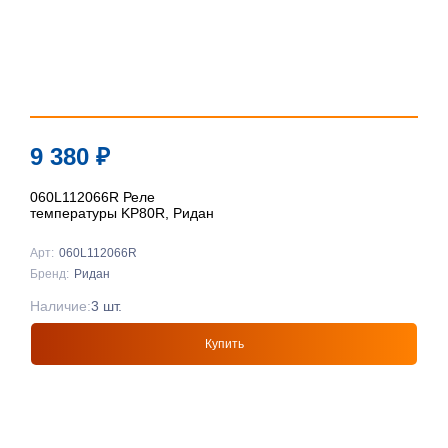
9 380
₽
060L112066R Реле
температуры KP80R, Ридан
Арт:
060L112066R
Бренд:
Ридан
Наличие:
3 шт.
Купить