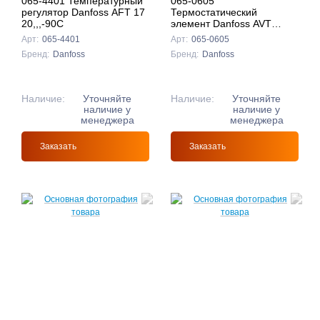
065-4401 Температурный
065-0605
регулятор Danfoss AFT 17
Термостатический
20,,,-90C
элемент Danfoss AVT
35,,,70С
Арт:
065-4401
Арт:
065-0605
Бренд:
Danfoss
Бренд:
Danfoss
Наличие:
Уточняйте
Наличие:
Уточняйте
наличие у
наличие у
менеджера
менеджера
Заказать
Заказать