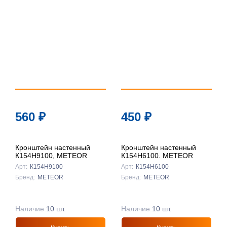
По
популярности
По цене ↑
По цене ↓
По названию
↑
По названию
560
₽
450
₽
↓
Кронштейн настенный
Кронштейн настенный
К154Н9100, METEOR
К154Н6100. METEOR
Арт:
К154Н9100
Арт:
К154Н6100
Бренд:
METEOR
Бренд:
METEOR
Наличие:
10 шт.
Наличие:
10 шт.