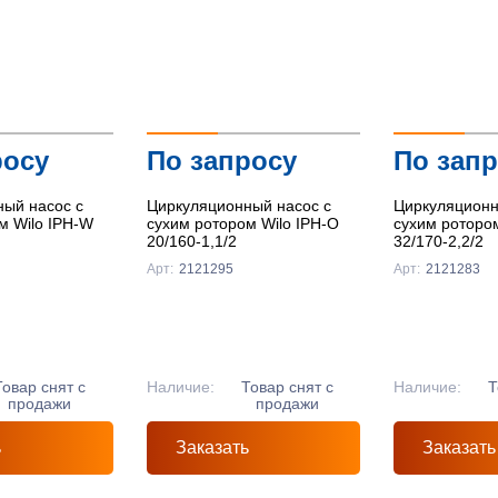
Подробнее
Подробнее
Подробнее
росу
По запросу
По зап
ый насос с
Циркуляционный насос с
Циркуляционн
м Wilo IPH-W
сухим ротором Wilo IPH-O
сухим роторо
20/160-1,1/2
32/170-2,2/2
Арт:
2121295
Арт:
2121283
Товар снят с
Наличие:
Товар снят с
Наличие:
Т
продажи
продажи
ь
Заказать
Заказать