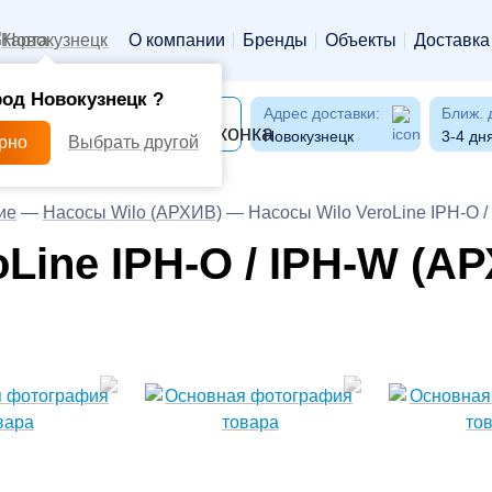
Новокузнецк
О компании
Бренды
Объекты
Доставка
од Новокузнецк ?
Адрес доставки:
Ближ. 
Новокузнецк
3-4 дн
ерно
Выбрать другой
ие
—
Насосы Wilo (АРХИВ)
—
Насосы Wilo VeroLine IPH-O 
Line IPH-O / IPH-W (А