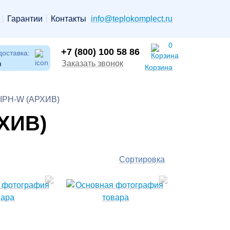
Гарантии
Контакты
info@teplokomplect.ru
0
+7 (800) 100 58 86
доставка:
Заказать звонок
я
Корзина
/ IPH-W (АРХИВ)
РХИВ)
Сортировка
По
популярности