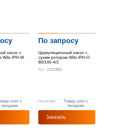
По цене ↑
По цене ↓
По названию ↑
росу
По запросу
По названию ↓
ый насос с
Циркуляционный насос с
м Wilo IPH-W
сухим ротором Wilo IPH-O
80/140-4/2
Арт:
2121303
овар снят с
Наличие:
Товар снят с
продажи
продажи
Заказать