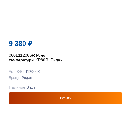
9 380
₽
060L112066R Реле
температуры KP80R, Ридан
Арт:
060L112066R
Бренд:
Ридан
Наличие:
3 шт.
Купить