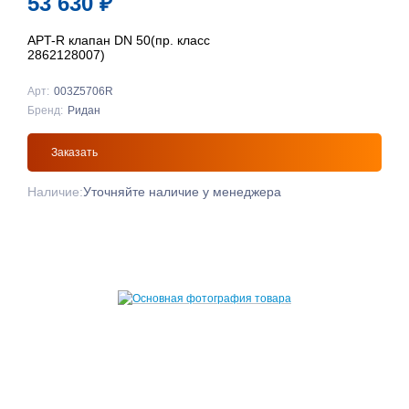
53 630
₽
APT-R клапан DN 50(пр. класс
2862128007)
Арт:
003Z5706R
Бренд:
Ридан
Заказать
Наличие:
Уточняйте наличие у менеджера