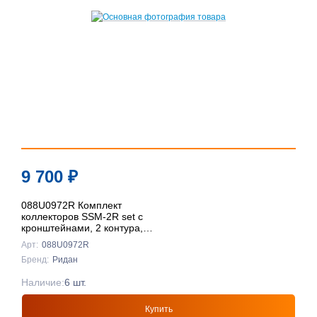
9 700
₽
088U0972R Комплект
коллекторов SSM-2R set с
кронштейнами, 2 контура,
Ридан
Арт:
088U0972R
Бренд:
Ридан
Наличие:
6 шт.
Купить