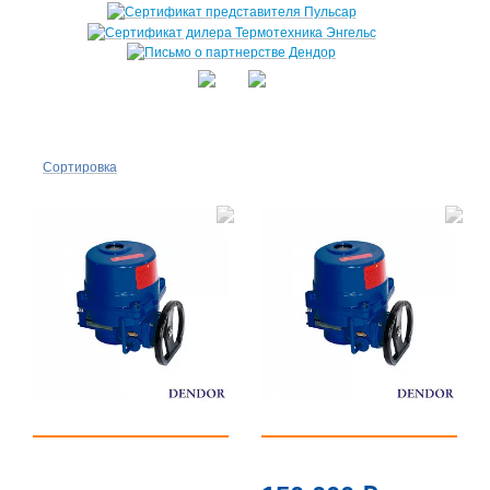
Сортировка
По
популярности
По цене ↑
По цене ↓
По названию
↑
По названию