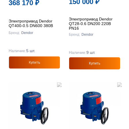
150 000
₽
368 170
₽
↓
Электропривод Dendor
Электропривод Dendor
QT28-0.6 DN200 220В
QT400-0.5 DN600 380В
PN16
Бренд:
Dendor
Бренд:
Dendor
Наличие:
5 шт.
Наличие:
9 шт.
Купить
Купить