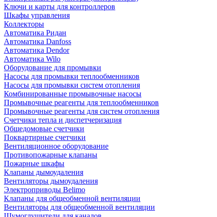
Ключи и карты для контроллеров
Шкафы управления
Коллекторы
Автоматика Ридан
Автоматика Danfoss
Автоматика Dendor
Автоматика Wilo
Оборудование для промывки
Насосы для промывки теплообменников
Насосы для промывки систем отопления
Комбинированные промывочные насосы
Промывочные реагенты для теплообменников
Промывочные реагенты для систем отопления
Счетчики тепла и диспетчеризация
Общедомовые счетчики
Поквартирные счетчики
Вентиляционное оборудование
Противопожарные клапаны
Пожарные шкафы
Клапаны дымоудаления
Вентиляторы дымоудаления
Электроприводы Belimo
Клапаны для общеобменной вентиляции
Вентиляторы для общеобменной вентиляции
Шумоглушители для каналов