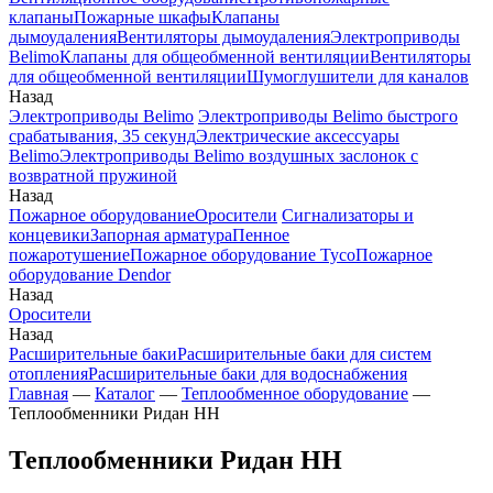
клапаны
Пожарные шкафы
Клапаны
дымоудаления
Вентиляторы дымоудаления
Электроприводы
Belimo
Клапаны для общеобменной вентиляции
Вентиляторы
для общеобменной вентиляции
Шумоглушители для каналов
Назад
Электроприводы Belimo
Электроприводы Belimo быстрого
срабатывания, 35 секунд
Электрические аксессуары
Belimo
Электроприводы Belimo воздушных заслонок c
возвратной пружиной
Назад
Пожарное оборудование
Оросители
Сигнализаторы и
концевики
Запорная арматура
Пенное
пожаротушение
Пожарное оборудование Tyco
Пожарное
оборудование Dendor
Назад
Оросители
Назад
Расширительные баки
Расширительные баки для систем
отопления
Расширительные баки для водоснабжения
Главная
—
Каталог
—
Теплообменное оборудование
—
Теплообменники Ридан НН
Теплообменники Ридан НН