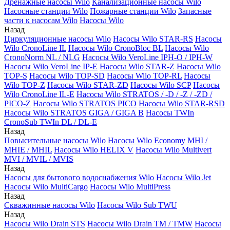
Дренажные насосы Wilo
Канализационные насосы Wilo
Насосные станции Wilo
Пожарные станции Wilo
Запасные
части к насосам Wilo
Насосы Wilo
Назад
Циркуляционные насосы Wilo
Насосы Wilo STAR-RS
Насосы
Wilo CronoLine IL
Насосы Wilo CronoBloc BL
Насосы Wilo
CronoNorm NL / NLG
Насосы Wilo VeroLine IPH-O / IPH-W
Насосы Wilo VeroLine IP-E
Насосы Wilo STAR-Z
Насосы Wilo
TOP-S
Насосы Wilo TOP-SD
Насосы Wilo TOP-RL
Насосы
Wilo TOP-Z
Насосы Wilo STAR-ZD
Насосы Wilo SCP
Насосы
Wilo CronoLine IL-E
Насосы Wilo STRATOS / -D / -Z / -ZD /
PICO-Z
Насосы Wilo STRATOS PICO
Насосы Wilo STAR-RSD
Насосы Wilo STRATOS GIGA / GIGA B
Насосы TWIn
CronoSub TWIn DL / DL-E
Назад
Повысительные насосы Wilo
Насосы Wilo Economy MHI /
MHIE / MHIL
Насосы Wilo HELIX V
Насосы Wilo Multivert
MVI / MVIL / MVIS
Назад
Насосы для бытового водоснабжения Wilo
Насосы Wilo Jet
Насосы Wilo MultiCargo
Насосы Wilo MultiPress
Назад
Скважинные насосы Wilo
Насосы Wilo Sub TWU
Назад
Насосы Wilo Drain STS
Насосы Wilo Drain TM / TMW
Насосы