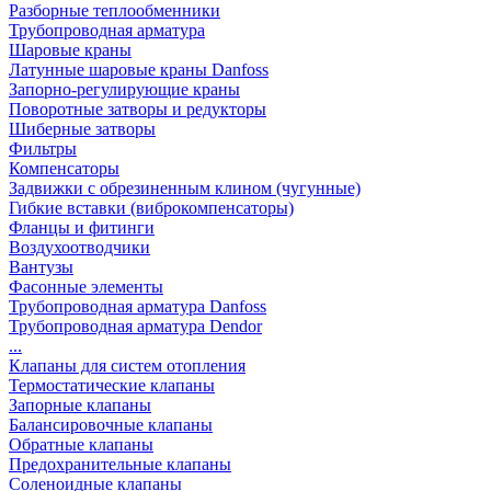
Разборные теплообменники
Трубопроводная арматура
Шаровые краны
Латунные шаровые краны Danfoss
Запорно-регулирующие краны
Поворотные затворы и редукторы
Шиберные затворы
Фильтры
Компенсаторы
Задвижки с обрезиненным клином (чугунные)
Гибкие вставки (виброкомпенсаторы)
Фланцы и фитинги
Воздухоотводчики
Вантузы
Фасонные элементы
Трубопроводная арматура Danfoss
Трубопроводная арматура Dendor
...
Клапаны для систем отопления
Термостатические клапаны
Запорные клапаны
Балансировочные клапаны
Обратные клапаны
Предохранительные клапаны
Соленоидные клапаны