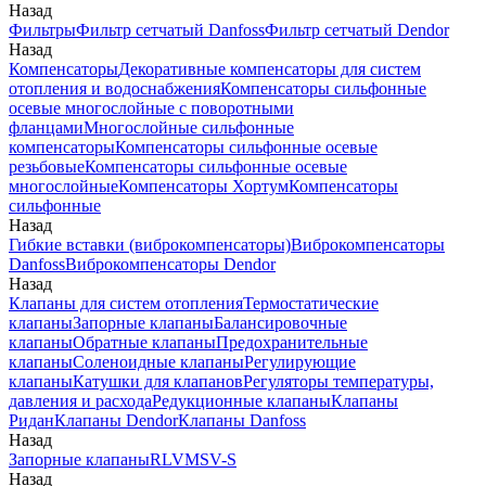
Назад
Фильтры
Фильтр сетчатый Danfoss
Фильтр сетчатый Dendor
Назад
Компенсаторы
Декоративные компенсаторы для систем
отопления и водоснабжения
Компенсаторы сильфонные
осевые многослойные с поворотными
фланцами
Многослойные сильфонные
компенсаторы
Компенсаторы сильфонные осевые
резьбовые
Компенсаторы сильфонные осевые
многослойные
Компенсаторы Хортум
Компенсаторы
сильфонные
Назад
Гибкие вставки (виброкомпенсаторы)
Виброкомпенсаторы
Danfoss
Виброкомпенсаторы Dendor
Назад
Клапаны для систем отопления
Термостатические
клапаны
Запорные клапаны
Балансировочные
клапаны
Обратные клапаны
Предохранительные
клапаны
Соленоидные клапаны
Регулирующие
клапаны
Катушки для клапанов
Регуляторы температуры,
давления и расхода
Редукционные клапаны
Клапаны
Ридан
Клапаны Dendor
Клапаны Danfoss
Назад
Запорные клапаны
RLV
MSV-S
Назад