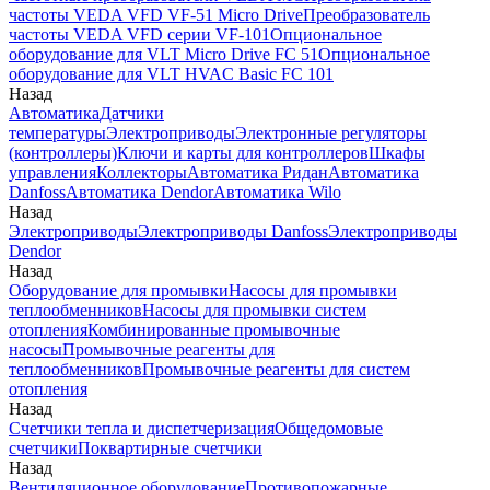
частоты VEDA VFD VF-51 Micro Drive
Преобразователь
частоты VEDA VFD серии VF-101
Опциональное
оборудование для VLT Micro Drive FC 51
Опциональное
оборудование для VLT HVAC Basic FC 101
Назад
Автоматика
Датчики
температуры
Электроприводы
Электронные регуляторы
(контроллеры)
Ключи и карты для контроллеров
Шкафы
управления
Коллекторы
Автоматика Ридан
Автоматика
Danfoss
Автоматика Dendor
Автоматика Wilo
Назад
Электроприводы
Электроприводы Danfoss
Электроприводы
Dendor
Назад
Оборудование для промывки
Насосы для промывки
теплообменников
Насосы для промывки систем
отопления
Комбинированные промывочные
насосы
Промывочные реагенты для
теплообменников
Промывочные реагенты для систем
отопления
Назад
Счетчики тепла и диспетчеризация
Общедомовые
счетчики
Поквартирные счетчики
Назад
Вентиляционное оборудование
Противопожарные