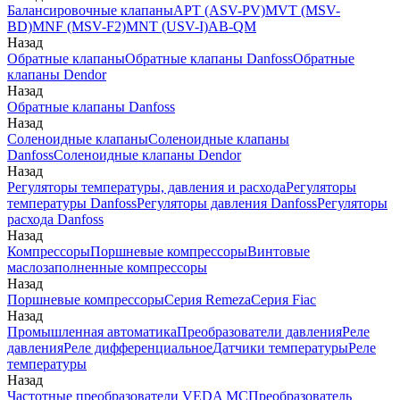
Балансировочные клапаны
APT (ASV-PV)
MVT (MSV-
BD)
MNF (MSV-F2)
MNT (USV-I)
AB-QM
Назад
Обратные клапаны
Обратные клапаны Danfoss
Обратные
клапаны Dendor
Назад
Обратные клапаны Danfoss
Назад
Соленоидные клапаны
Соленоидные клапаны
Danfoss
Соленоидные клапаны Dendor
Назад
Регуляторы температуры, давления и расхода
Регуляторы
температуры Danfoss
Регуляторы давления Danfoss
Регуляторы
расхода Danfoss
Назад
Компрессоры
Поршневые компрессоры
Винтовые
маслозаполненные компрессоры
Назад
Поршневые компрессоры
Серия Remeza
Серия Fiac
Назад
Промышленная автоматика
Преобразователи давления
Реле
давления
Реле дифференциальное
Датчики температуры
Реле
температуры
Назад
Частотные преобразователи VEDA MC
Преобразователь