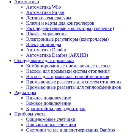
Автоматика
Автоматика Wilo
Автоматика Ридан
Датчики температуры
Ключи и карты для контроллеров
Распределительные коллекторы (гребенки)
Шкафы управления
Электронные регуляторы (контроллеры)
Электроприводы
Автоматика Dendor
Автоматика Danfoss (АРХИВ)
Оборудование для промывки
Комбинированные промывочные насосы
Насосы для промывки систем отопления
Насосы для промывки теплообменников
Промывочные реагенты для систем отопления
Промывочные реагенты для теплообменников
Радиаторы
Нижнее подключение
Боковое подключение
Кронштейны для радиаторов
Приборы учета
Общедомовые счетчики
Поквартирные счетчики
Счетчики тепла и диспетчеризация Danfoss