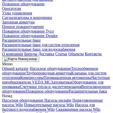
Пожарное оборудование
Оросители
Узлы управления
Сигнализаторы и концевики
Запорная арматура
Пенное пожаротушение
Пожарное оборудование Tyco
Пожарное оборудование Dendor
Расширительные баки
Расширительные баки для систем отопления
Расширительные баки для водоснабжения
О компании
Бренды
Доставка
Статьи
Объекты
Контакты
Новокузнецк
Меню
Общий каталог
Насосное оборудование
Теплообменное
оборудование
Трубопроводная арматура
Клапаны для систем
отопления
Компрессоры
Промышленная автоматика
Частотные
преобразователи VEDA MC
Автоматика
Оборудование для
промывки
Счетчики тепла и диспетчеризация
Вентиляционное
оборудование
Пожарное оборудование
Расширительные баки
Назад
Насосное оборудование
Насосы инлайн
Циркуляционные
насосы Wilo
Повысительные насосы Wilo
Насосы для
бытового водоснабжения Wilo
Скважинные насосы Wilo