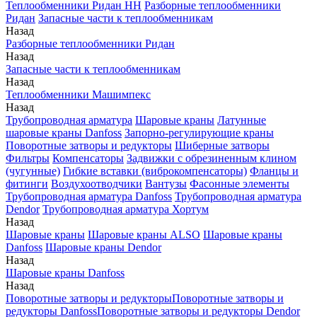
Теплообменники Ридан НН
Разборные теплообменники
Ридан
Запасные части к теплообменникам
Назад
Разборные теплообменники Ридан
Назад
Запасные части к теплообменникам
Назад
Теплообменники Машимпекс
Назад
Трубопроводная арматура
Шаровые краны
Латунные
шаровые краны Danfoss
Запорно-регулирующие краны
Поворотные затворы и редукторы
Шиберные затворы
Фильтры
Компенсаторы
Задвижки с обрезиненным клином
(чугунные)
Гибкие вставки (виброкомпенсаторы)
Фланцы и
фитинги
Воздухоотводчики
Вантузы
Фасонные элементы
Трубопроводная арматура Danfoss
Трубопроводная арматура
Dendor
Трубопроводная арматура Хортум
Назад
Шаровые краны
Шаровые краны ALSO
Шаровые краны
Danfoss
Шаровые краны Dendor
Назад
Шаровые краны Danfoss
Назад
Поворотные затворы и редукторы
Поворотные затворы и
редукторы Danfoss
Поворотные затворы и редукторы Dendor