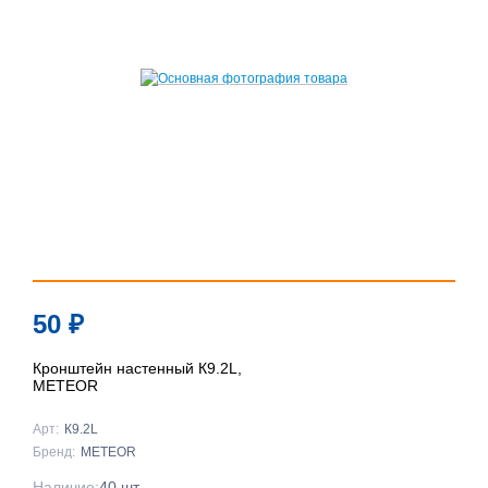
50
₽
Кронштейн настенный К9.2L,
METEOR
Арт:
К9.2L
Бренд:
METEOR
Наличие:
40 шт.