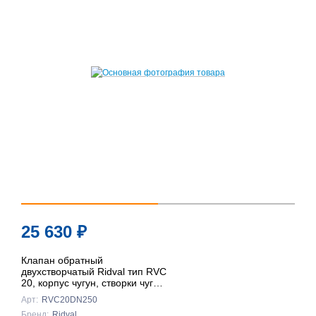
25 630
₽
Клапан обратный
двухстворчатый Ridval тип RVC
20, корпус чугун, створки чуг
DN250 КРАСНЫЙ
Арт:
RVC20DN250
Бренд:
Ridval