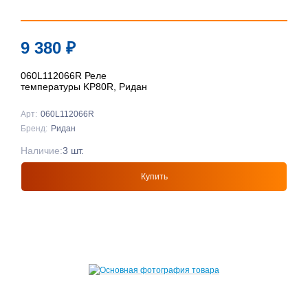
9 380
₽
060L112066R Реле
температуры KP80R, Ридан
Арт:
060L112066R
Бренд:
Ридан
Наличие:
3 шт.
Купить