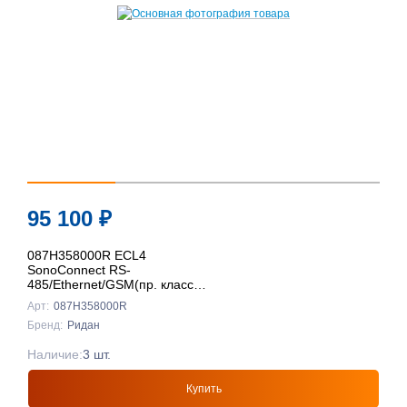
95 100
₽
087H358000R ECL4
SonoConnect RS-
485/Ethernet/GSM(пр. класс
0801708016), Ридан
Арт:
087H358000R
Бренд:
Ридан
Наличие:
3 шт.
Купить