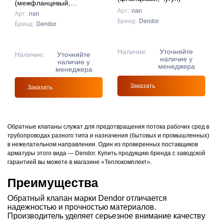
(межфланцевый,
углеродистая сталь)
Арт:
nan
Арт:
nan
Бренд:
Dendor
Бренд:
Dendor
Наличие:
Уточняйте
Наличие:
Уточняйте
наличие у
наличие у
менеджера
менеджера
Заказать
Заказать
Обратные клапаны служат для предотвращения потока рабочих сред в
трубопроводах разного типа и назначения (бытовых и промышленных)
в нежелательном направлении. Один из проверенных поставщиков
арматуры этого вида — Dendor. Купить продукцию бренда с заводской
гарантией вы можете в магазине «Теплокомплект».
Преимущества
Обратный клапан марки Dendor отличается
надежностью и прочностью материалов.
Производитель уделяет серьезное внимание качеству