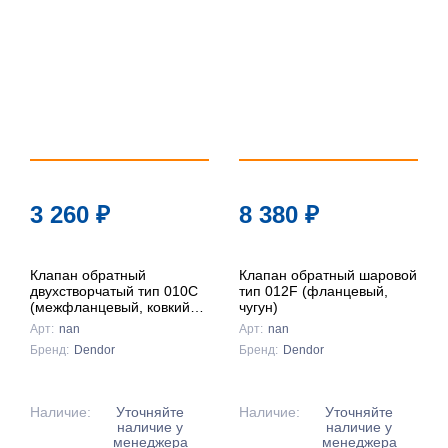
популярности
По цене ↑
По цене ↓
По названию
↑
По названию
3 260
₽
8 380
₽
↓
Клапан обратный
Клапан обратный шаровой
двухстворчатый тип 010C
тип 012F (фланцевый,
(межфланцевый, ковкий
чугун)
чугун)
Арт:
nan
Арт:
nan
Бренд:
Dendor
Бренд:
Dendor
Наличие:
Уточняйте
Наличие:
Уточняйте
наличие у
наличие у
менеджера
менеджера