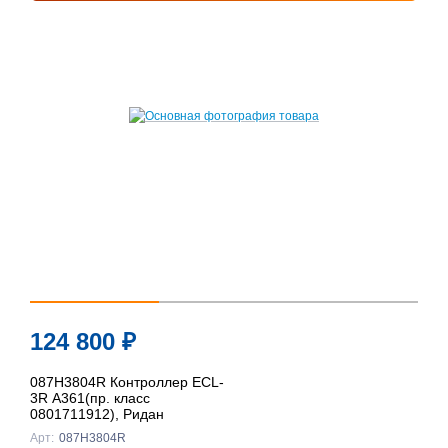
124 800
₽
087H3804R Контроллер ECL-
3R A361(пр. класс
0801711912), Ридан
Арт:
087H3804R