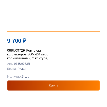
9 700
₽
088U0972R Комплект
коллекторов SSM-2R set с
кронштейнами, 2 контура,
Ридан
Арт:
088U0972R
Бренд:
Ридан
Наличие:
6 шт.
Купить