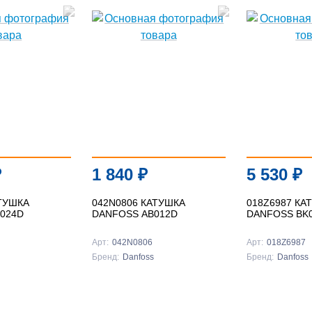
₽
1 840
₽
5 530
₽
АТУШКА
042N0806 КАТУШКА
018Z6987 КА
024D
DANFOSS AB012D
DANFOSS BK
Арт:
042N0806
Арт:
018Z6987
Бренд:
Danfoss
Бренд:
Danfoss