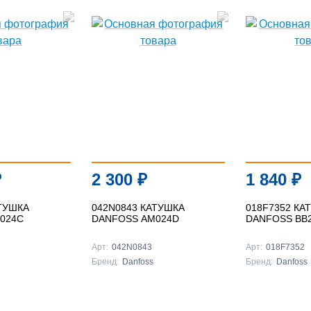
₽
2 300
₽
1 840
₽
АТУШКА
042N0843 КАТУШКА
018F7352 КА
024C
DANFOSS AM024D
DANFOSS BB
Арт:
042N0843
Арт:
018F7352
Бренд:
Danfoss
Бренд:
Danfoss