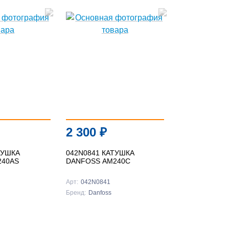
2 300
₽
ТУШКА
042N0841 КАТУШКА
240AS
DANFOSS AM240C
Арт:
042N0841
Бренд:
Danfoss