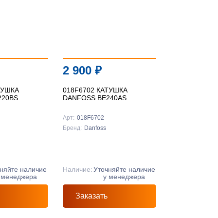
2 900
₽
ТУШКА
018F6702 КАТУШКА
220BS
DANFOSS BE240AS
Арт:
018F6702
Бренд:
Danfoss
няйте наличие
Наличие:
Уточняйте наличие
 менеджера
у менеджера
Заказать