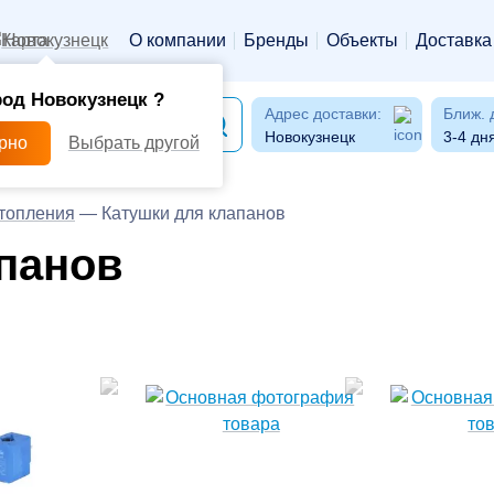
Новокузнецк
О компании
Бренды
Объекты
Доставка
од Новокузнецк ?
Адрес доставки:
Ближ. 
Новокузнецк
3-4 дн
ерно
Выбрать другой
отопления
—
Катушки для клапанов
панов