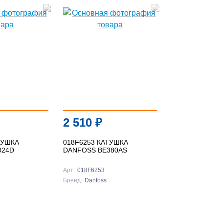
2 510
₽
ТУШКА
018F6253 КАТУШКА
024D
DANFOSS BE380AS
Арт:
018F6253
Бренд:
Danfoss