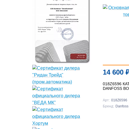
14 600
018Z6596 К
DANFOSS BO
Арт:
018Z6596
Бренд:
Danfoss