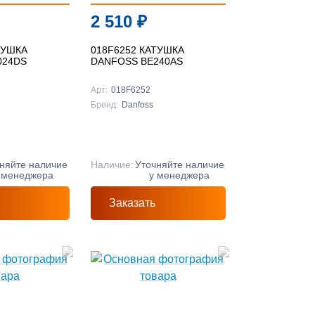
2 510
₽
ТУШКА
018F6252 КАТУШКА
024DS
DANFOSS BE240AS
Арт:
018F6252
Бренд:
Danfoss
няйте наличие
Наличие:
Уточняйте наличие
 менеджера
у менеджера
Заказать