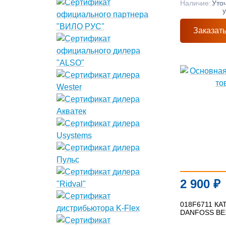
Наличие:
Уто
Заказат
2 900
₽
018F6711 КА
DANFOSS BE