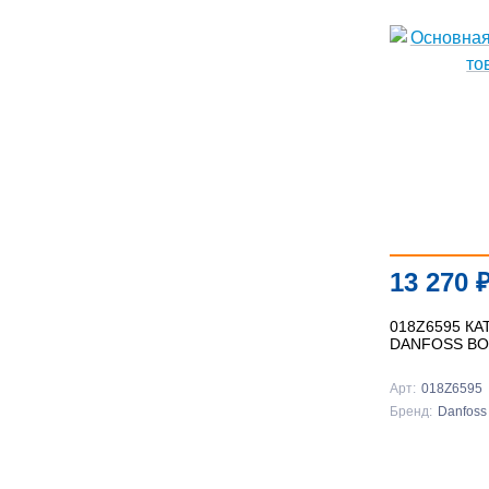
13 270
018Z6595 К
DANFOSS BO
Арт:
018Z6595
Бренд:
Danfoss