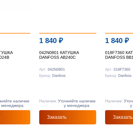
1 840
₽
1 840
₽
АТУШКА
042N0801 КАТУШКА
018F7360 КА
024B
DANFOSS AB240C
DANFOSS BB
Арт:
042N0801
Арт:
018F7360
Бренд:
Danfoss
Бренд:
Danfoss
чняйте наличие
Наличие:
Уточняйте наличие
Наличие:
Уточ
у менеджера
у менеджера
у
ь
Заказать
Заказать