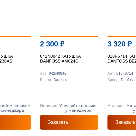
Подробнее
Подробнее
Подробнее
2 300
₽
3 320
₽
АТУШКА
042N0842 КАТУШКА
018F6714 КА
230AS
DANFOSS AM024C
DANFOSS BE
Арт:
042N0842
Арт:
018F6714
Бренд:
Danfoss
Бренд:
Danfoss
чняйте наличие
Наличие:
Уточняйте наличие
Наличие:
Уточ
у менеджера
у менеджера
у
ь
Заказать
Заказать