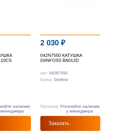
По цене ↑
По цене ↓
По названию ↑
2 030
₽
По названию ↓
ТУШКА
042N7550 КАТУШКА
110CS
DANFOSS BA012D
Арт:
042N7550
Бренд:
Danfoss
няйте наличие
Наличие:
Уточняйте наличие
 менеджера
у менеджера
Заказать