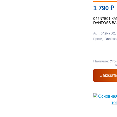
1 790
₽
042N7501 К
DANFOSS BA
Арт:
042N7501
Бренд:
Danfoss
Наличие:
Уто
Заказат