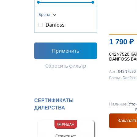
Бренд
Danfoss
1 790
₽
Применить
042N7520 К
DANFOSS BA
Сбросить фильтр
Арт:
042N7520
Бренд:
Danfoss
СЕРТИФИКАТЫ
Наличие:
Уто
ДИЛЕРСТВА
Заказат