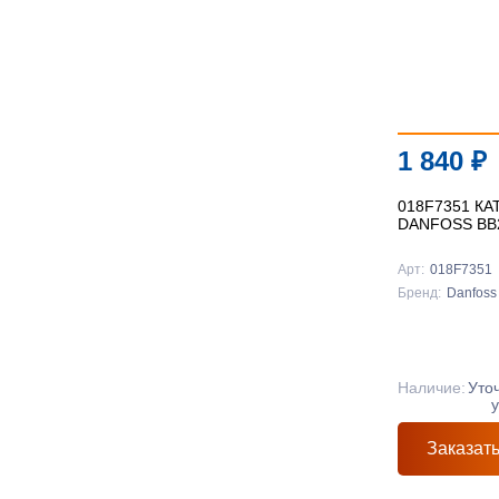
1 840
₽
018F7351 К
DANFOSS BB
Арт:
018F7351
Бренд:
Danfoss
Наличие:
Уто
Заказат