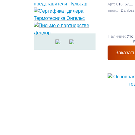
Арт:
018F6711
Бренд:
Danfoss
Наличие:
Уто
Заказат